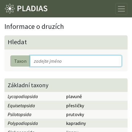
Informace o druzích
Hledat
Taxon
Základní taxony
Lycopodiopsida
plavuně
Equisetopsida
přesličky
Psilotopsida
prutovky
Polypodiopsida
kapradiny