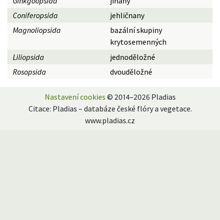
Ginkgoopsida
jinany
Coniferopsida
jehličnany
Magnoliopsida
bazální skupiny
krytosemenných
Liliopsida
jednoděložné
Rosopsida
dvouděložné
Nastavení cookies
© 2014–2026 Pladias
Citace: Pladias – databáze české flóry a vegetace.
www.pladias.cz