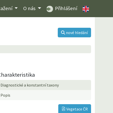
tažení
O nás
Přihlášení
nové hledání
Charakteristika
Diagnostické a konstantní taxony
Popis
Vegetace ČR