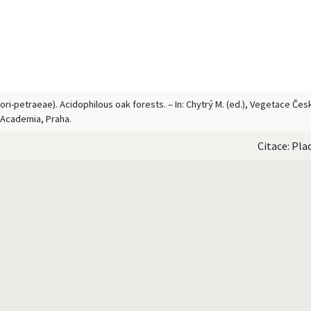
ori-petraeae). Acidophilous oak forests. – In: Chytrý M. (ed.), Vegetace Čes
 Academia, Praha.
Citace: Pla