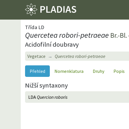
Třída LD
Quercetea robori-petraeae
Br.-Bl
Acidofilní doubravy
Vegetace
Quercetea robori-petraeae
Přehled
Nomenklatura
Druhy
Popis
Nižší syntaxony
LDA
Quercion roboris