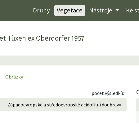
Druhy
Vegetace
Nástroje
Ke s
. et Tüxen ex Oberdorfer 1957
Obrázky
počet výsledků: 1
Západoevropské a středoevropské acidofilní doubravy