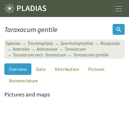
Taraxacum gentile
Species
Tracheophyta
Spermatophytina
Rosopsida
Asterales
Asteraceae
Taraxacum
Taraxacum
sect.
Taraxacum
Taraxacum gentile
Overview
Data
Distribution
Pictures
Nomenclature
Pictures and maps