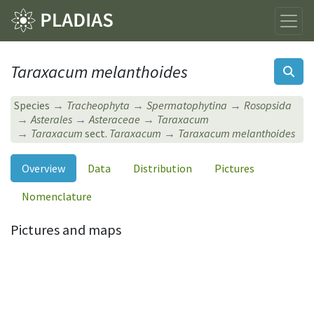
Taraxacum melanthoides
Species
Tracheophyta
Spermatophytina
Rosopsida
Asterales
Asteraceae
Taraxacum
Taraxacum
sect.
Taraxacum
Taraxacum melanthoides
Overview
Data
Distribution
Pictures
Nomenclature
Pictures and maps