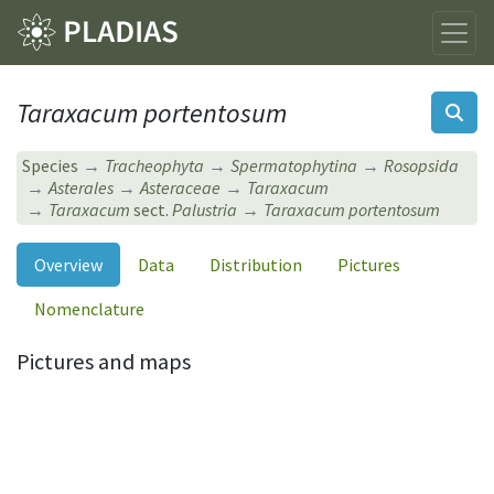
Taraxacum portentosum
Species
Tracheophyta
Spermatophytina
Rosopsida
Asterales
Asteraceae
Taraxacum
Taraxacum
sect.
Palustria
Taraxacum portentosum
Overview
Data
Distribution
Pictures
Nomenclature
Pictures and maps