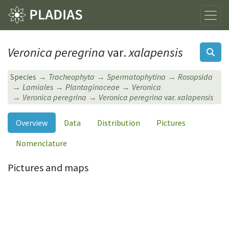
Veronica peregrina
var.
xalapensis
Species
Tracheophyta
Spermatophytina
Rosopsida
Lamiales
Plantaginaceae
Veronica
Veronica peregrina
Veronica peregrina
var.
xalapensis
Overview
Data
Distribution
Pictures
Nomenclature
Pictures and maps