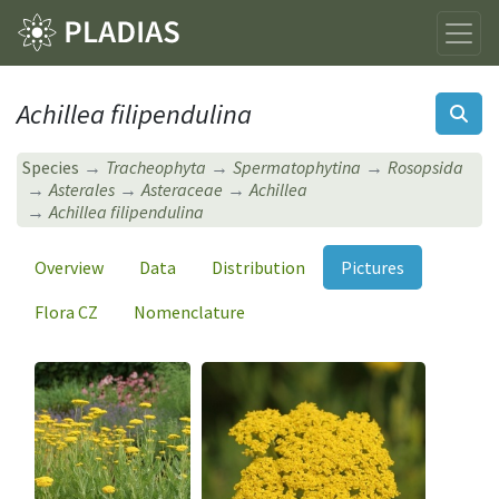
Achillea filipendulina
Species
Tracheophyta
Spermatophytina
Rosopsida
Asterales
Asteraceae
Achillea
Achillea filipendulina
Overview
Data
Distribution
Pictures
Flora CZ
Nomenclature