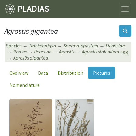
Agrostis gigantea
Species
Tracheophyta
Spermatophytina
Liliopsida
Poales
Poaceae
Agrostis
Agrostis stolonifera
agg.
Agrostis gigantea
Overview
Data
Distribution
Pictures
Nomenclature