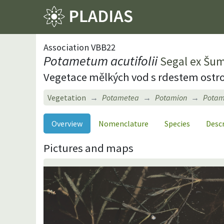
Association VBB22
Potametum acutifolii
Segal ex Šum
Vegetace mělkých vod s rdestem ostr
Vegetation
Potametea
Potamion
Potame
Overview
Nomenclature
Species
Desc
Pictures and maps