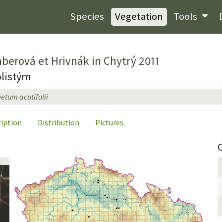
Species
Vegetation
Tools
berová et Hrivnák in Chytrý 2011
olistým
tum acutifolii
ription
Distribution
Pictures