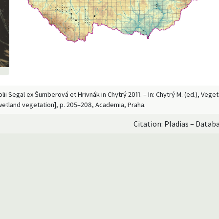
lii Segal ex Šumberová et Hrivnák in Chytrý 2011. – In: Chytrý M. (ed.), Veg
wetland vegetation], p. 205–208, Academia, Praha.
Citation: Pladias – Datab