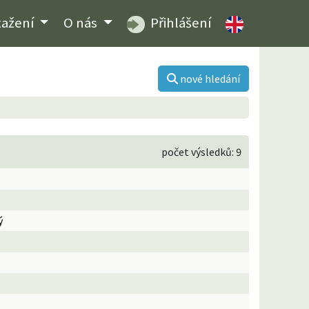
tažení
O nás
Přihlášení
nové hledání
počet výsledků: 9
ý