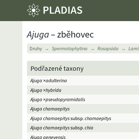
Ajuga
– zběhovec
Druhy
Spermatophytina
Rosopsida
Lami
Podřazené taxony
Ajuga
×
adulterina
Ajuga
×
hybrida
Ajuga
×
pseudopyramidalis
Ajuga chamaepitys
Ajuga chamaepitys
subsp.
chamaepitys
Ajuga chamaepitys
subsp.
chia
Ajuga genevensis