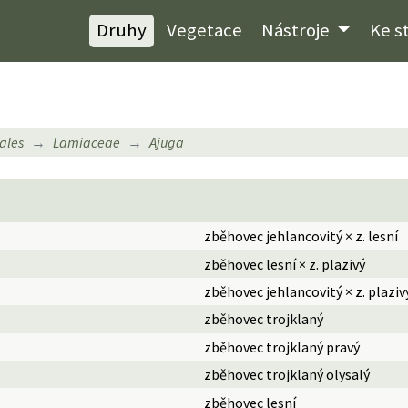
Druhy
Vegetace
Nástroje
Ke s
ales
Lamiaceae
Ajuga
zběhovec jehlancovitý × z. lesní
zběhovec lesní × z. plazivý
zběhovec jehlancovitý × z. plaziv
zběhovec trojklaný
zběhovec trojklaný pravý
zběhovec trojklaný olysalý
zběhovec lesní