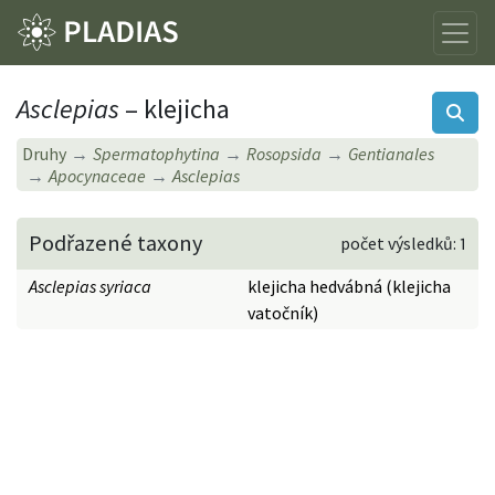
Asclepias
– klejicha
Druhy
Spermatophytina
Rosopsida
Gentianales
Apocynaceae
Asclepias
Podřazené taxony
počet výsledků: 1
Asclepias syriaca
klejicha hedvábná (klejicha
vatočník)