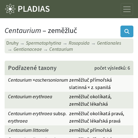
Centaurium
– zeměžluč
Druhy
Spermatophytina
Rosopsida
Gentianales
Gentianaceae
Centaurium
Podřazené taxony
počet výsledků: 6
Centaurium
×
aschersonianum
zeměžluč přímořská
slatinná × z. spanilá
Centaurium erythraea
zeměžluč okolíkatá,
zeměžluč lékařská
Centaurium erythraea
subsp.
zeměžluč okolíkatá pravá,
erythraea
zeměžluč lékařská pravá
Centaurium littorale
zeměžluč přímořská