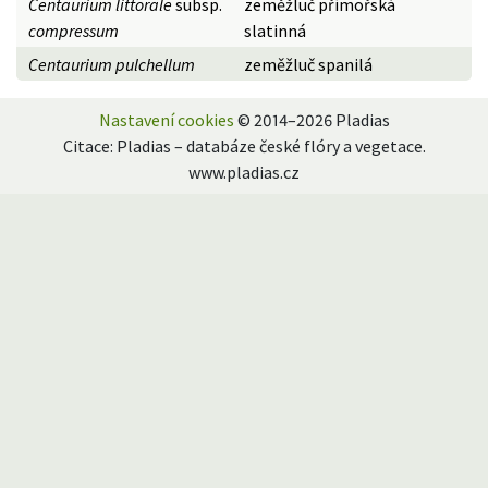
Centaurium littorale
subsp.
zeměžluč přímořská
compressum
slatinná
Centaurium pulchellum
zeměžluč spanilá
Nastavení cookies
© 2014–2026 Pladias
Citace: Pladias – databáze české flóry a vegetace.
www.pladias.cz