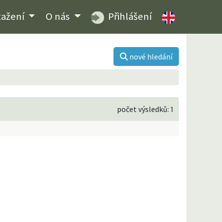
tažení
O nás
Přihlášení
nové hledání
počet výsledků: 1