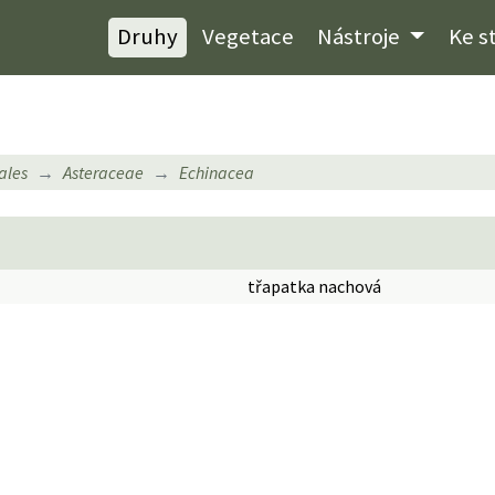
Druhy
Vegetace
Nástroje
Ke s
ales
Asteraceae
Echinacea
třapatka nachová