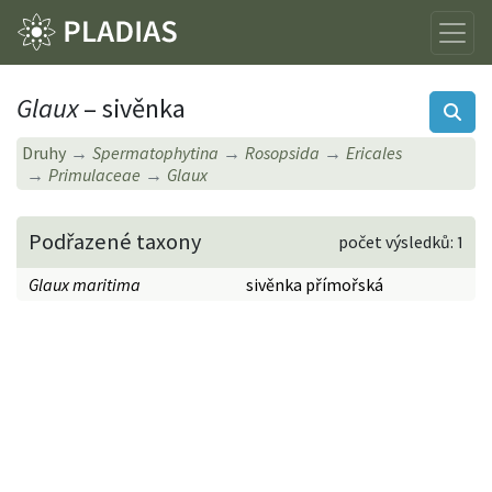
Glaux
– sivěnka
Druhy
Spermatophytina
Rosopsida
Ericales
Primulaceae
Glaux
Podřazené taxony
počet výsledků: 1
Glaux maritima
sivěnka přímořská