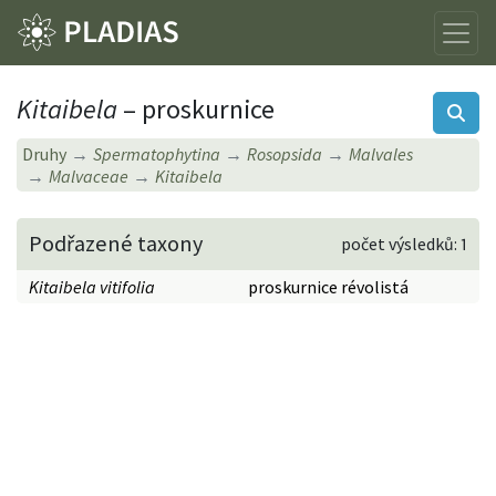
Kitaibela
– proskurnice
Druhy
Spermatophytina
Rosopsida
Malvales
Malvaceae
Kitaibela
Podřazené taxony
počet výsledků: 1
Kitaibela vitifolia
proskurnice révolistá