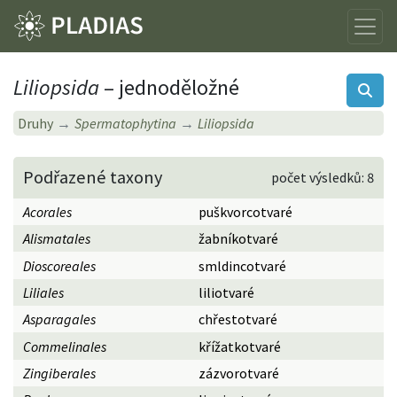
Liliopsida
– jednoděložné
Druhy
Spermatophytina
Liliopsida
Podřazené taxony
počet výsledků: 8
Acorales
puškvorcotvaré
Alismatales
žabníkotvaré
Dioscoreales
smldincotvaré
Liliales
liliotvaré
Asparagales
chřestotvaré
Commelinales
křížatkotvaré
Zingiberales
zázvorotvaré