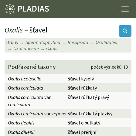
Oxalis
– šťavel
Druhy
Spermatophytina
Rosopsida
Oxalidales
Oxalidaceae
Oxalis
Podřazené taxony
počet výsledků: 10
Oxalis acetosella
šťavel kyselý
Oxalis corniculata
šťavel růžkatý
Oxalis corniculata
var.
šťavel růžkatý pravý
corniculata
Oxalis corniculata
var.
repens
šťavel růžkatý plazivý
Oxalis debilis
šťavel cibulkatý
Oxalis dillenii
šťavel prérijní