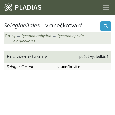
Selaginellales
– vranečkotvaré
Druhy
Lycopodiophytina
Lycopodiopsida
Selaginellales
Podřazené taxony
počet výsledků: 1
Selaginellaceae
vranečkovité