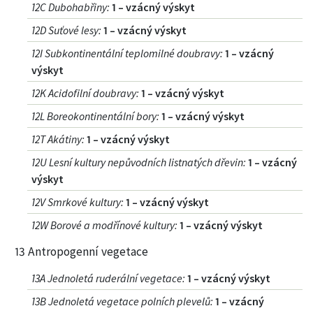
12C Dubohabřiny
:
1 – vzácný výskyt
12D Suťové lesy
:
1 – vzácný výskyt
12I Subkontinentální teplomilné doubravy
:
1 – vzácný
výskyt
12K Acidofilní doubravy
:
1 – vzácný výskyt
12L Boreokontinentální bory
:
1 – vzácný výskyt
12T Akátiny
:
1 – vzácný výskyt
12U Lesní kultury nepůvodních listnatých dřevin
:
1 – vzácný
výskyt
12V Smrkové kultury
:
1 – vzácný výskyt
12W Borové a modřínové kultury
:
1 – vzácný výskyt
13 Antropogenní vegetace
13A Jednoletá ruderální vegetace
:
1 – vzácný výskyt
13B Jednoletá vegetace polních plevelů
:
1 – vzácný