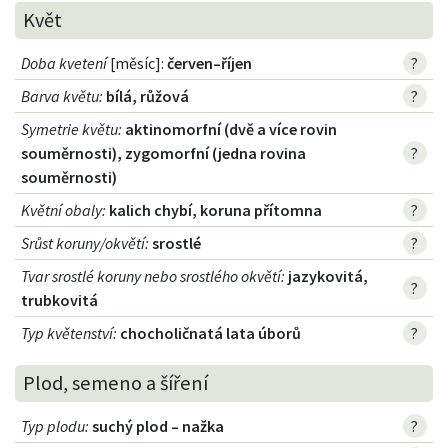
Květ
Doba kvetení
[měsíc]:
červen–říjen
?
Barva květu
:
bílá, růžová
?
Symetrie květu
:
aktinomorfní (dvě a více rovin
souměrnosti), zygomorfní (jedna rovina
?
souměrnosti)
Květní obaly
:
kalich chybí, koruna přítomna
?
Srůst koruny/okvětí
:
srostlé
?
Tvar srostlé koruny nebo srostlého okvětí
:
jazykovitá,
?
trubkovitá
Typ květenství
:
chocholičnatá lata úborů
?
Plod, semeno a šíření
Typ plodu
:
suchý plod – nažka
?