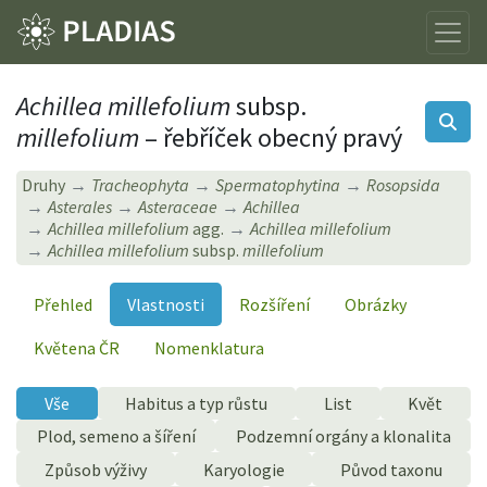
Achillea millefolium
subsp.
millefolium
– řebříček obecný pravý
Druhy
Tracheophyta
Spermatophytina
Rosopsida
Asterales
Asteraceae
Achillea
Achillea millefolium
agg.
Achillea millefolium
Achillea millefolium
subsp.
millefolium
Přehled
Vlastnosti
Rozšíření
Obrázky
Květena ČR
Nomenklatura
Vše
Habitus a typ růstu
List
Květ
Plod, semeno a šíření
Podzemní orgány a klonalita
Způsob výživy
Karyologie
Původ taxonu