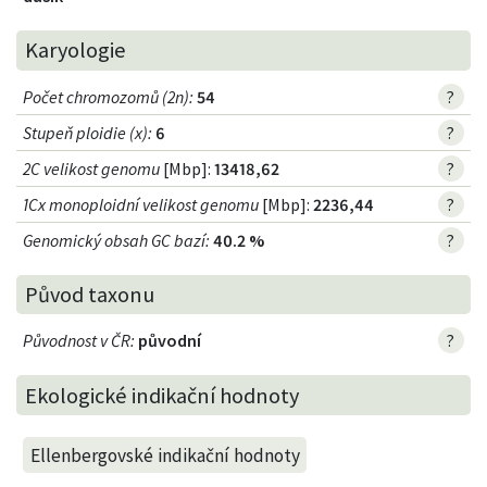
Karyologie
Počet chromozomů (2n)
:
54
?
Stupeň ploidie (x)
:
6
?
2C velikost genomu
[Mbp]:
13418,62
?
1Cx monoploidní velikost genomu
[Mbp]:
2236,44
?
Genomický obsah GC bazí
:
40.2 %
?
Původ taxonu
Původnost v ČR
:
původní
?
Ekologické indikační hodnoty
Ellenbergovské indikační hodnoty