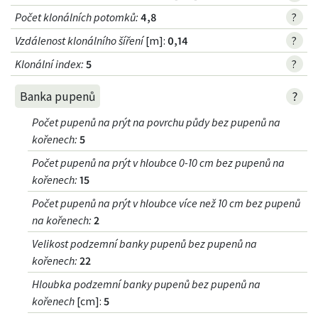
Počet klonálních potomků
:
4,8
?
Vzdálenost klonálního šíření
[m]:
0,14
?
Klonální index
:
5
?
?
Banka pupenů
Počet pupenů na prýt na povrchu půdy bez pupenů na
kořenech
:
5
Počet pupenů na prýt v hloubce 0-10 cm bez pupenů na
kořenech
:
15
Počet pupenů na prýt v hloubce více než 10 cm bez pupenů
na kořenech
:
2
Velikost podzemní banky pupenů bez pupenů na
kořenech
:
22
Hloubka podzemní banky pupenů bez pupenů na
kořenech
[cm]:
5