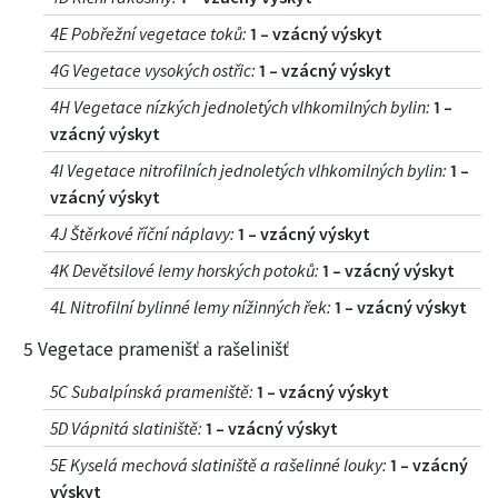
4E Pobřežní vegetace toků
:
1 – vzácný výskyt
4G Vegetace vysokých ostřic
:
1 – vzácný výskyt
4H Vegetace nízkých jednoletých vlhkomilných bylin
:
1 –
vzácný výskyt
4I Vegetace nitrofilních jednoletých vlhkomilných bylin
:
1 –
vzácný výskyt
4J Štěrkové říční náplavy
:
1 – vzácný výskyt
4K Devětsilové lemy horských potoků
:
1 – vzácný výskyt
4L Nitrofilní bylinné lemy nížinných řek
:
1 – vzácný výskyt
5 Vegetace pramenišť a rašelinišť
5C Subalpínská prameniště
:
1 – vzácný výskyt
5D Vápnitá slatiniště
:
1 – vzácný výskyt
5E Kyselá mechová slatiniště a rašelinné louky
:
1 – vzácný
výskyt