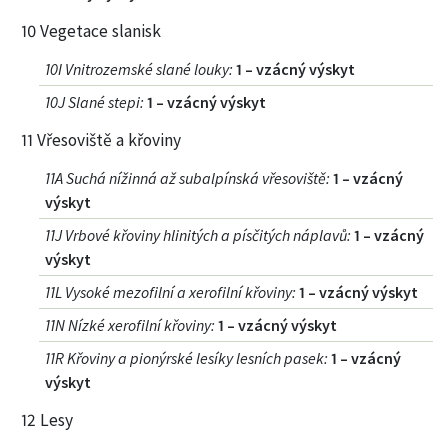
10 Vegetace slanisk
10I Vnitrozemské slané louky
:
1 – vzácný výskyt
10J Slané stepi
:
1 – vzácný výskyt
11 Vřesoviště a křoviny
11A Suchá nížinná až subalpínská vřesoviště
:
1 – vzácný
výskyt
11J Vrbové křoviny hlinitých a písčitých náplavů
:
1 – vzácný
výskyt
11L Vysoké mezofilní a xerofilní křoviny
:
1 – vzácný výskyt
11N Nízké xerofilní křoviny
:
1 – vzácný výskyt
11R Křoviny a pionýrské lesíky lesních pasek
:
1 – vzácný
výskyt
12 Lesy