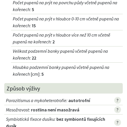
Počet pupenů na prýt na povrchu půdy včetně pupenů na
kořenech
:
5
Počet pupenů na prýt v hloubce 0-10 cm včetně pupenů na
kořenech
:
15
Počet pupenů na prýt v hloubce více než 10 cm včetně
pupenů na kořenech
:
2
Velikost podzemní banky pupenů včetně pupenů na
kořenech
:
22
Hloubka podzemní banky pupenů včetně pupenů na
kořenech
[cm]:
5
Způsob výživy
Parazitismus a mykoheterotrofie
:
autotrofní
?
Masožravost
:
rostlina není masožravá
?
Symbiotická fixace dusíku
:
bez symbiontů fixujících
?
dusík