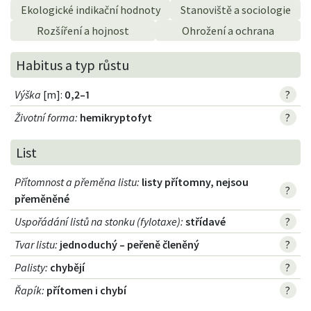
Ekologické indikační hodnoty
Stanoviště a sociologie
Rozšíření a hojnost
Ohrožení a ochrana
Habitus a typ růstu
Výška
[m]:
0,2–1
?
Životní forma
:
hemikryptofyt
?
List
Přítomnost a přeměna listu
:
listy přítomny, nejsou
?
přeměněné
Uspořádání listů na stonku (fylotaxe)
:
střídavé
?
Tvar listu
:
jednoduchý – peřeně členěný
?
Palisty
:
chybějí
?
Řapík
:
přítomen i chybí
?