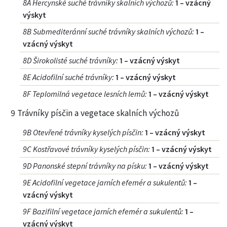
8A Hercynské suché trávníky skalních výchozů
:
1 – vzácný
výskyt
8B Submediteránní suché trávníky skalních výchozů
:
1 –
vzácný výskyt
8D Širokolisté suché trávníky
:
1 – vzácný výskyt
8E Acidofilní suché trávníky
:
1 – vzácný výskyt
8F Teplomilná vegetace lesních lemů
:
1 – vzácný výskyt
9 Trávníky písčin a vegetace skalních výchozů
9B Otevřené trávníky kyselých písčin
:
1 – vzácný výskyt
9C Kostřavové trávníky kyselých písčin
:
1 – vzácný výskyt
9D Panonské stepní trávníky na písku
:
1 – vzácný výskyt
9E Acidofilní vegetace jarních efemér a sukulentů
:
1 –
vzácný výskyt
9F Bazifilní vegetace jarních efemér a sukulentů
:
1 –
vzácný výskyt