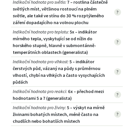
Indikační hodnota pro světlo
:
7 – rostlina částečně
světlých míst, většinou rostoucí na plném
?
světle, ale také ve stínu do 30 % rozptýleného
záření dopadajícího na volnou plochu
Indikační hodnota pro teplotu
:
5x – indikátor
mírného tepla, vyskytující se od nížin do
?
horského stupně, hlavně v submontánně-
temperátních oblastech (generalista)
Indikační hodnota pro vlhkost
:
5 – indikátor
čerstvých půd, vázaný na půdy s průměrnou
?
vlhostí, chybí na vlhkých a často vysychajících
půdách
Indikační hodnota pro reakci
:
6x – přechod mezi
?
hodnotami 5 a 7 (generalista)
Indikační hodnota pro živiny
:
5 – výskyt na mírně
živinami bohatých místech, méně často na
?
chudších nebo bohatších místech