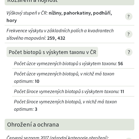
Výškový stupeň v ČR
:
nížiny, pahorkatiny, podhůří,
?
hory
Frekvence výskytu v základních polích a kvadrantech
?
síťového mapování:
259, 432
?
Počet biotopů s výskytem taxonu v ČR
Počet úzce vymezených biotopů s výskytem taxonu
:
56
Počet úzce vymezených biotopů, v nichž má taxon
optimum
:
10
Počet široce vymezených biotopů s výskytem taxonu
:
11
Počet široce vymezených biotopů, v nichž má taxon
optimum
:
3
Ohrožení a ochrana
Červený seznam 2017 (národní kategorie ohrožení)
: