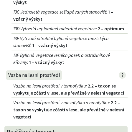
výskyt
13C Jednoletá vegetace sešlapávaných stanovišť
:
1 –
vzácný výskyt
13D Vytrvalá teplomilná ruderální vegetace
:
2 – optimum
13E Vytrvalá nitrofilní bylinná vegetace mezických
stanovišť
:
1 – vzácný výskyt
13F Bylinná vegetace lesních pasek a ostružiníkové
křoviny
:
1 – vzácný výskyt
?
Vazba na lesní prostředí
Vazba na lesní prostředí v termofytiku
:
2.2 – taxon se
vyskytuje zčásti v lese, ale převážně v nelesní vegetaci
Vazba na lesní prostředí v mezofytiku a oreofytiku
:
2.2 –
taxon se vyskytuje zčásti v lese, ale převážně v nelesní
vegetaci
Rozšíření a hojnost