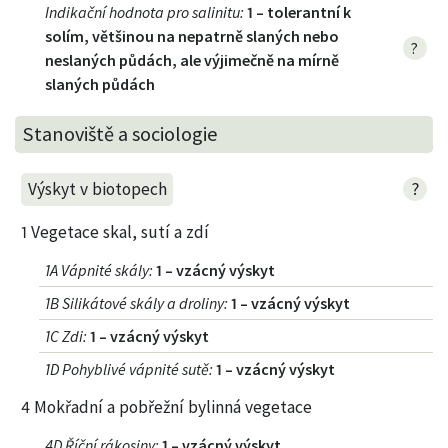
Indikační hodnota pro salinitu
:
1 – tolerantní k
solím, většinou na nepatrně slaných nebo
?
neslaných půdách, ale výjimečně na mírně
slaných půdách
Stanoviště a sociologie
?
Výskyt v biotopech
1 Vegetace skal, sutí a zdí
1A Vápnité skály
:
1 – vzácný výskyt
1B Silikátové skály a droliny
:
1 – vzácný výskyt
1C Zdi
:
1 – vzácný výskyt
1D Pohyblivé vápnité sutě
:
1 – vzácný výskyt
4 Mokřadní a pobřežní bylinná vegetace
4D Říční rákosiny
:
1 – vzácný výskyt