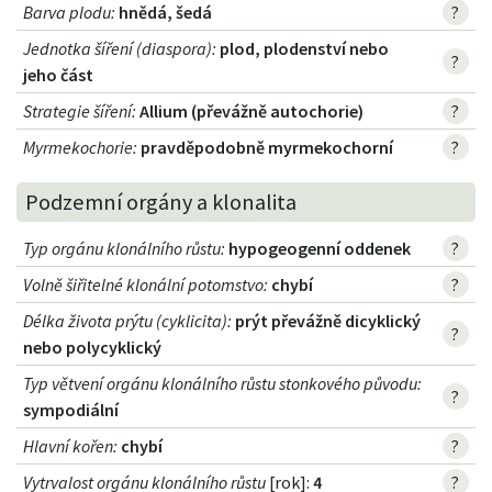
Barva plodu
:
hnědá, šedá
?
Jednotka šíření (diaspora)
:
plod, plodenství nebo
?
jeho část
Strategie šíření
:
Allium (převážně autochorie)
?
Myrmekochorie
:
pravděpodobně myrmekochorní
?
Podzemní orgány a klonalita
Typ orgánu klonálního růstu
:
hypogeogenní oddenek
?
Volně šiřitelné klonální potomstvo
:
chybí
?
Délka života prýtu (cyklicita)
:
prýt převážně dicyklický
?
nebo polycyklický
Typ větvení orgánu klonálního růstu stonkového původu
:
?
sympodiální
Hlavní kořen
:
chybí
?
Vytrvalost orgánu klonálního růstu
[rok]:
4
?