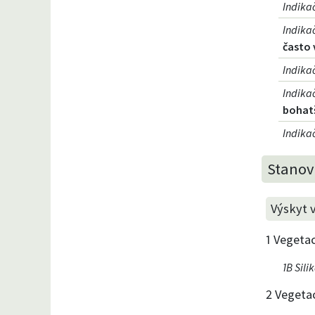
Indika
Indika
často 
Indika
Indika
bohat
Indikač
Stanovi
Výskyt 
1 Vegetac
1B Sili
2 Vegeta