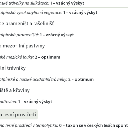
nské trávníky na silikátech
:
1 – vzácný výskyt
alpínská vysokobylinná vegetace
:
1 – vzácný výskyt
ce pramenišť a rašelinišť
alpínská prameniště
:
1 – vzácný výskyt
a mezofilní pastviny
ské mezické louky
:
2 – optimum
lní trávníky
lpínské a horské acidofilní trávníky
:
2 – optimum
iště a křoviny
sodřevina
:
1 – vzácný výskyt
 lesní prostředí
a lesní prostředí v termofytiku
:
0 – taxon se v českých lesích spo