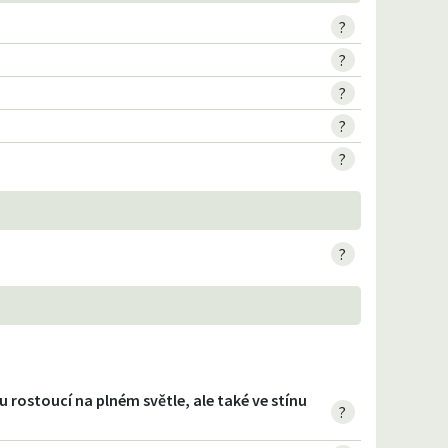
?
?
?
?
?
?
u rostoucí na plném světle, ale také ve stínu
?