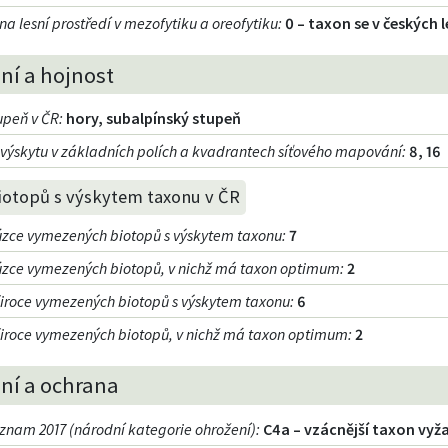
a lesní prostředí v mezofytiku a oreofytiku
:
0 – taxon se v českých
ní a hojnost
upeň v ČR
:
hory, subalpínský stupeň
výskytu v základních polích a kvadrantech síťového mapování:
8, 16
iotopů s výskytem taxonu v ČR
úzce vymezených biotopů s výskytem taxonu
:
7
úzce vymezených biotopů, v nichž má taxon optimum
:
2
široce vymezených biotopů s výskytem taxonu
:
6
široce vymezených biotopů, v nichž má taxon optimum
:
2
ní a ochrana
znam 2017 (národní kategorie ohrožení)
:
C4a – vzácnější taxon vyž