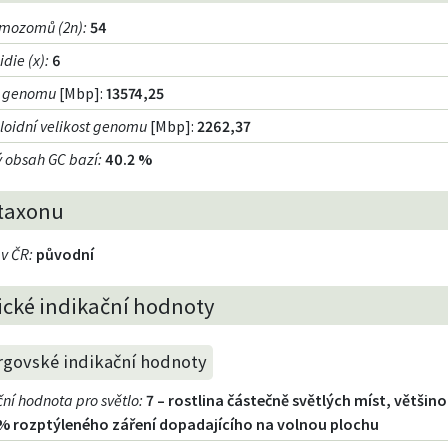
omozomů (2n)
:
54
idie (x)
:
6
st genomu
[Mbp]:
13574,25
loidní velikost genomu
[Mbp]:
2262,37
 obsah GC bazí
:
40.2 %
taxonu
 v ČR
:
původní
ické indikační hodnoty
rgovské indikační hodnoty
ční hodnota pro světlo
:
7 – rostlina částečně světlých míst, většino
% rozptýleného záření dopadajícího na volnou plochu