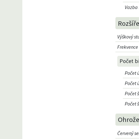
Vazba n
Rozšíře
Výškový st
Frekvence 
Počet b
Počet 
Počet 
Počet 
Počet 
Ohrože
Červený se