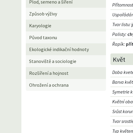
Plod, semeno a šíření
Přítomnost
Způsob výživy
Uspořádání
Tvar listu
:
Karyologie
Palisty
:
ch
Původ taxonu
Řapík
:
pří
Ekologické indikační hodnoty
Květ
Stanoviště a sociologie
Doba kvet
Rozšíření a hojnost
Barva kvě
Ohrožení a ochrana
Symetrie k
Květní oba
Srůst koru
Tvar srost
Typ květen