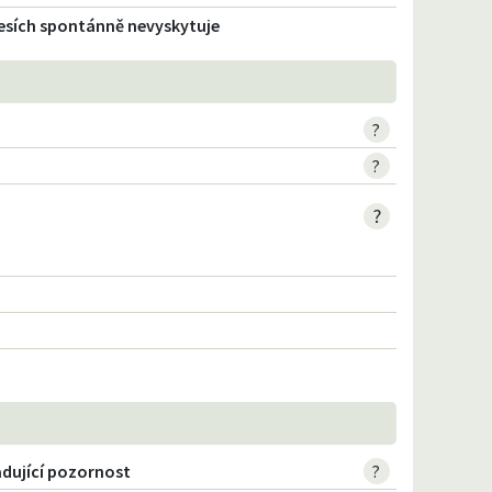
 lesích spontánně nevyskytuje
?
?
?
adující pozornost
?