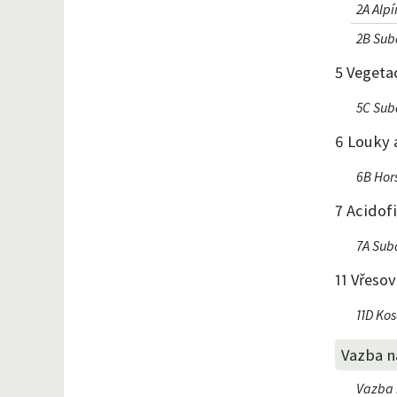
2A Alpí
2B Sub
5 Vegeta
5C Sub
6 Louky 
6B Hor
7 Acidofi
7A Suba
11 Vřesov
11D Ko
Vazba na
Vazba n