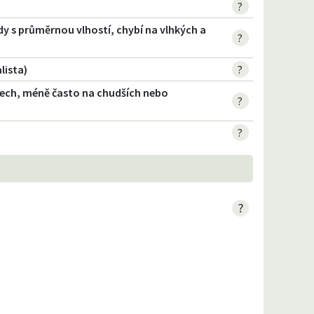
?
dy s průměrnou vlhostí, chybí na vlhkých a
?
lista)
?
tech, méně často na chudších nebo
?
?
?