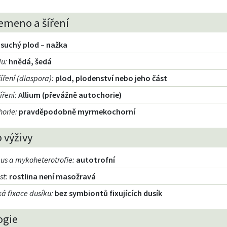
emeno a šíření
suchý plod – nažka
du
:
hnědá, šedá
íření (diaspora)
:
plod, plodenství nebo jeho část
íření
:
Allium (převážně autochorie)
orie
:
pravděpodobně myrmekochorní
 výživy
us a mykoheterotrofie
:
autotrofní
st
:
rostlina není masožravá
á fixace dusíku
:
bez symbiontů fixujících dusík
ogie