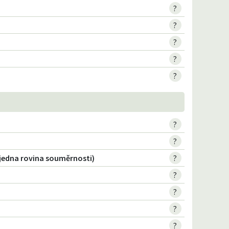
?
?
?
?
?
?
?
(jedna rovina souměrnosti)
?
?
?
?
?