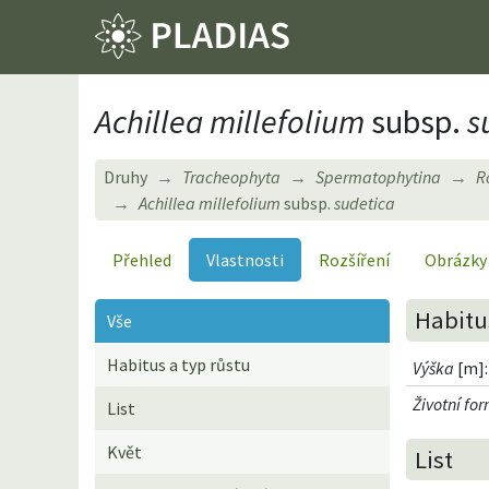
Achillea millefolium
subsp.
s
Druhy
Tracheophyta
Spermatophytina
R
Achillea millefolium
subsp.
sudetica
Přehled
Vlastnosti
Rozšíření
Obrázky
Habitus
Vše
Habitus a typ růstu
Výška
[m]:
Životní fo
List
Květ
List