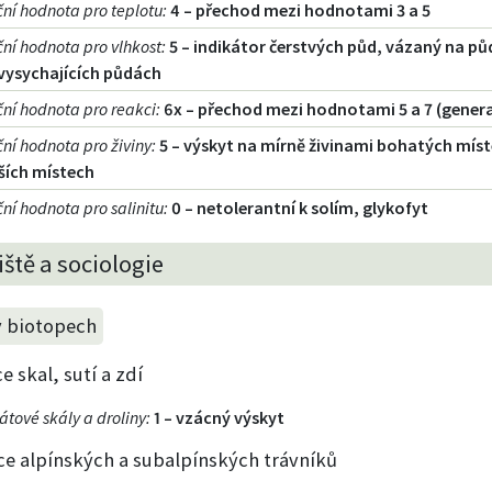
ční hodnota pro teplotu
:
4 – přechod mezi hodnotami 3 a 5
ční hodnota pro vlhkost
:
5 – indikátor čerstvých půd, vázaný na pů
vysychajících půdách
ční hodnota pro reakci
:
6x – přechod mezi hodnotami 5 a 7 (genera
ční hodnota pro živiny
:
5 – výskyt na mírně živinami bohatých mís
ších místech
ní hodnota pro salinitu
:
0 – netolerantní k solím, glykofyt
ště a sociologie
v biotopech
e skal, sutí a zdí
kátové skály a droliny
:
1 – vzácný výskyt
ce alpínských a subalpínských trávníků