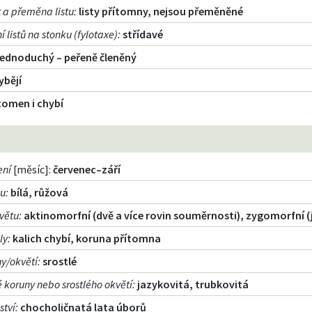
 a přeměna listu
:
listy přítomny, nejsou přeměněné
 listů na stonku (fylotaxe)
:
střídavé
jednoduchý – peřeně členěný
ybějí
tomen i chybí
ení
[měsíc]:
červenec–září
tu
:
bílá, růžová
větu
:
aktinomorfní (dvě a více rovin souměrnosti), zygomorfní 
ly
:
kalich chybí, koruna přítomna
ny/okvětí
:
srostlé
lé koruny nebo srostlého okvětí
:
jazykovitá, trubkovitá
ství
:
chocholičnatá lata úborů