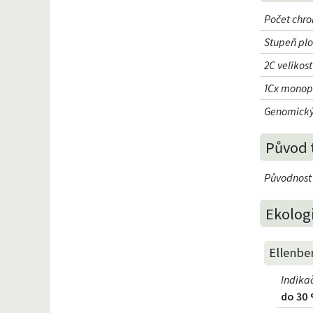
Počet chr
Stupeň plo
2C veliko
1Cx monop
Genomický
Původ 
Původnost
Ekolog
Ellenbe
Indika
do 30 