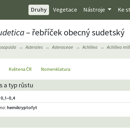
Druhy
Vegetace
Nástroje
Ke s
udetica
– řebříček obecný sudetský
osopsida
Asterales
Asteraceae
Achillea
Achillea mil
Květena ČR
Nomenklatura
 a typ růstu
0,1–0,4
rma
:
hemikryptofyt