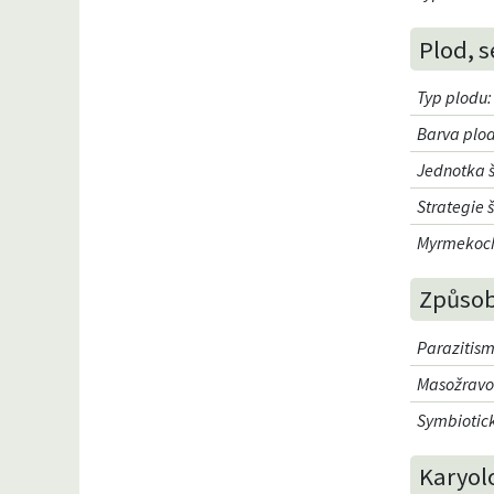
Plod, s
Typ plodu
:
Barva plo
Jednotka š
Strategie š
Myrmekoch
Způsob
Parazitism
Masožravo
Symbiotick
Karyol