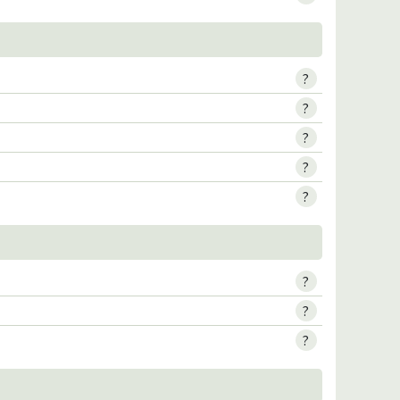
?
?
?
?
?
?
?
?