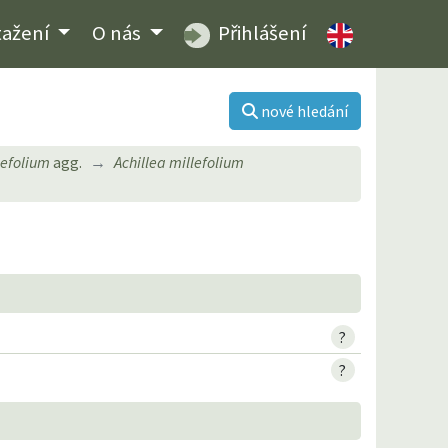
tažení
O nás
Přihlášení
nové hledání
lefolium
agg.
Achillea millefolium
?
?