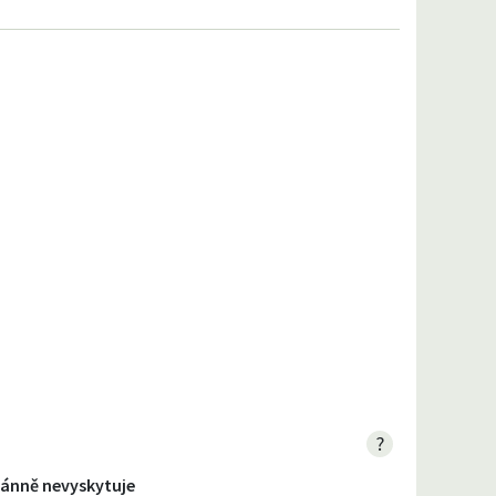
?
ntánně nevyskytuje