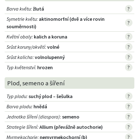
Barva květu
:
žlutá
?
Symetrie květu
:
aktinomorfní (dvě a více rovin
?
souměrnosti)
Květní obaly
:
kalich a koruna
?
Srůst koruny/okvětí
:
volné
?
Srůst kalicha
:
volnolupenný
?
Typ květenství
:
hrozen
?
Plod, semeno a šíření
Typ plodu
:
suchý plod – šešulka
?
Barva plodu
:
hnědá
?
Jednotka šíření (diaspora)
:
semeno
?
Strategie šíření
:
Allium (převážně autochorie)
?
Myrmekochorie
:
nemyrmekochorní (b)
?