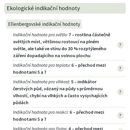
Ekologické indikační hodnoty
Ellenbergovské indikační hodnoty
Indikační hodnota pro světlo
:
7 – rostlina částečně
světlých míst, většinou rostoucí na plném
?
světle, ale také ve stínu do 30 % rozptýleného
záření dopadajícího na volnou plochu
Indikační hodnota pro teplotu
:
6 – přechod mezi
?
hodnotami 5 a 7
Indikační hodnota pro vlhkost
:
5 – indikátor
čerstvých půd, vázaný na půdy s průměrnou
?
vlhostí, chybí na vlhkých a často vysychajících
půdách
Indikační hodnota pro reakci
:
6 – přechod mezi
?
hodnotami 5 a 7
Indikační hodnota pro živiny
:
4 – přechod mezi