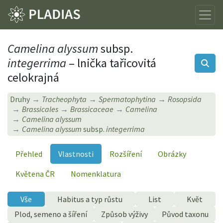
Camelina alyssum
subsp.
integerrima
– lnička tařicovitá
celokrajná
Druhy
Tracheophyta
Spermatophytina
Rosopsida
Brassicales
Brassicaceae
Camelina
Camelina alyssum
Camelina alyssum
subsp.
integerrima
Přehled
Vlastnosti
Rozšíření
Obrázky
Květena ČR
Nomenklatura
Vše
Habitus a typ růstu
List
Květ
Plod, semeno a šíření
Způsob výživy
Původ taxonu