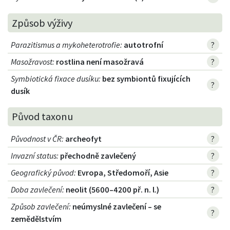
Způsob výživy
Parazitismus a mykoheterotrofie
:
autotrofní
?
Masožravost
:
rostlina není masožravá
?
Symbiotická fixace dusíku
:
bez symbiontů fixujících
?
dusík
Původ taxonu
Původnost v ČR
:
archeofyt
?
Invazní status
:
přechodně zavlečený
?
Geografický původ
:
Evropa, Středomoří, Asie
?
Doba zavlečení
:
neolit (5600–4200 př. n. l.)
?
Způsob zavlečení
:
neúmyslné zavlečení – se
?
zemědělstvím