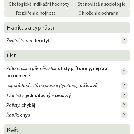
Ekologické indikační hodnoty
Stanoviště a sociologie
Rozšíření a hojnost
Ohrožení a ochrana
Habitus a typ růstu
Životní forma
:
terofyt
?
List
Přítomnost a přeměna listu
:
listy přítomny, nejsou
?
přeměněné
Uspořádání listů na stonku (fylotaxe)
:
střídavé
?
Tvar listu
:
jednoduchý – celistvý
?
Palisty
:
chybějí
?
Řapík
:
chybí
?
Květ