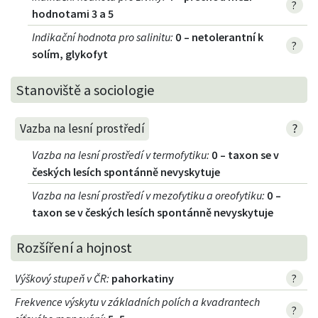
?
hodnotami 3 a 5
Indikační hodnota pro salinitu
:
0 – netolerantní k
?
solím, glykofyt
Stanoviště a sociologie
?
Vazba na lesní prostředí
Vazba na lesní prostředí v termofytiku
:
0 – taxon se v
českých lesích spontánně nevyskytuje
Vazba na lesní prostředí v mezofytiku a oreofytiku
:
0 –
taxon se v českých lesích spontánně nevyskytuje
Rozšíření a hojnost
Výškový stupeň v ČR
:
pahorkatiny
?
Frekvence výskytu v základních polích a kvadrantech
?