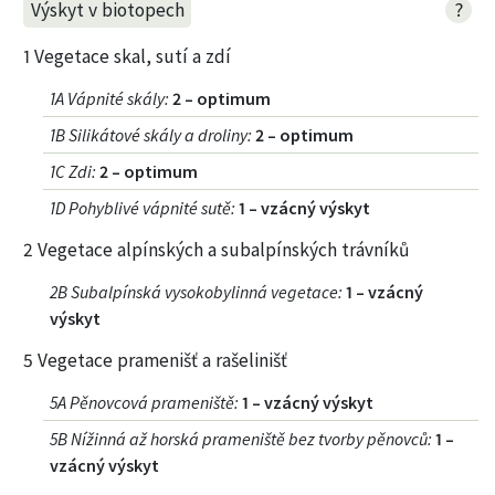
?
Výskyt v biotopech
1 Vegetace skal, sutí a zdí
1A Vápnité skály
:
2 – optimum
1B Silikátové skály a droliny
:
2 – optimum
1C Zdi
:
2 – optimum
1D Pohyblivé vápnité sutě
:
1 – vzácný výskyt
2 Vegetace alpínských a subalpínských trávníků
2B Subalpínská vysokobylinná vegetace
:
1 – vzácný
výskyt
5 Vegetace pramenišť a rašelinišť
5A Pěnovcová prameniště
:
1 – vzácný výskyt
5B Nížinná až horská prameniště bez tvorby pěnovců
:
1 –
vzácný výskyt