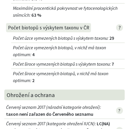
Maximální procentická pokryvnost ve fytocenologických
snímcích
:
63 %
?
Počet biotopů s výskytem taxonu v ČR
Počet úzce vymezených biotopů s výskytem taxonu
:
29
Počet úzce vymezených biotopů, v nichž má taxon
optimum
:
4
Počet široce vymezených biotopů s výskytem taxonu
:
7
Počet široce vymezených biotopů, v nichž má taxon
optimum
:
2
Ohrožení a ochrana
Červený seznam 2017 (národní kategorie ohrožení)
:
?
taxon není zařazen do Červeného seznamu
Červený seznam 2017 (kategorie ohrožení IUCN)
:
LC(NA)