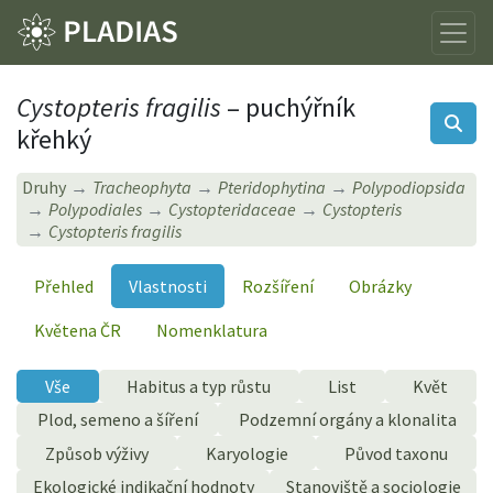
Cystopteris fragilis
– puchýřník
křehký
Druhy
Tracheophyta
Pteridophytina
Polypodiopsida
Polypodiales
Cystopteridaceae
Cystopteris
Cystopteris fragilis
Přehled
Vlastnosti
Rozšíření
Obrázky
Květena ČR
Nomenklatura
Vše
Habitus a typ růstu
List
Květ
Plod, semeno a šíření
Podzemní orgány a klonalita
Způsob výživy
Karyologie
Původ taxonu
Ekologické indikační hodnoty
Stanoviště a sociologie