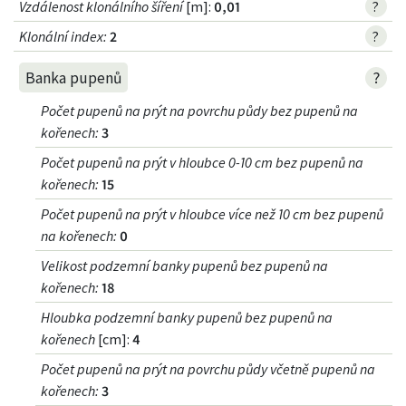
Vzdálenost klonálního šíření
[m]:
0,01
?
Klonální index
:
2
?
?
Banka pupenů
Počet pupenů na prýt na povrchu půdy bez pupenů na
kořenech
:
3
Počet pupenů na prýt v hloubce 0-10 cm bez pupenů na
kořenech
:
15
Počet pupenů na prýt v hloubce více než 10 cm bez pupenů
na kořenech
:
0
Velikost podzemní banky pupenů bez pupenů na
kořenech
:
18
Hloubka podzemní banky pupenů bez pupenů na
kořenech
[cm]:
4
Počet pupenů na prýt na povrchu půdy včetně pupenů na
kořenech
:
3