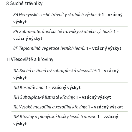
8 Suché trávníky
8A Hercynské suché trávníky skalních výchozů
:
1 – vzácný
výskyt
8B Submediteránní suché trávníky skalních výchozů
:
1 –
vzácný výskyt
8F Teplomilná vegetace lesních lemů
:
1 – vzácný výskyt
11 Vřesoviště a křoviny
11A Suchá nížinná až subalpínská vřesoviště
:
1 – vzácný
výskyt
11D Kosodřevina
:
1 – vzácný výskyt
11H Subalpínské listnaté křoviny
:
1 – vzácný výskyt
11L Vysoké mezofilní a xerofilní křoviny
:
1 – vzácný výskyt
11R Křoviny a pionýrské lesíky lesních pasek
:
1 – vzácný
výskyt