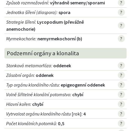
Způsob rozmnožování
:
výhradně semeny/sporami
?
Jednotka šíření (diaspora)
:
spora
?
Strategie šíření
:
Lycopodium (převážně
?
anemochorie)
Myrmekochorie
:
nemyrmekochorní (b)
?
Podzemní orgány a klonalita
Stonková metamorfóza
:
oddenek
?
Zásobní orgán
:
oddenek
?
Typ orgánu klonálního růstu
:
epigeogenní oddenek
?
Volně šiřitelné klonální potomstvo
:
chybí
?
Hlavní kořen
:
chybí
?
Vytrvalost orgánu klonálního růstu
[rok]:
4
?
Počet klonálních potomků
:
0,5
?