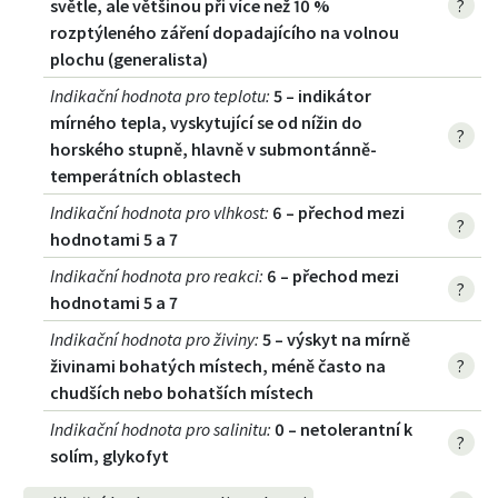
světle, ale většinou při více než 10 %
?
rozptýleného záření dopadajícího na volnou
plochu (generalista)
Indikační hodnota pro teplotu
:
5 – indikátor
mírného tepla, vyskytující se od nížin do
?
horského stupně, hlavně v submontánně-
temperátních oblastech
Indikační hodnota pro vlhkost
:
6 – přechod mezi
?
hodnotami 5 a 7
Indikační hodnota pro reakci
:
6 – přechod mezi
?
hodnotami 5 a 7
Indikační hodnota pro živiny
:
5 – výskyt na mírně
živinami bohatých místech, méně často na
?
chudších nebo bohatších místech
Indikační hodnota pro salinitu
:
0 – netolerantní k
?
solím, glykofyt