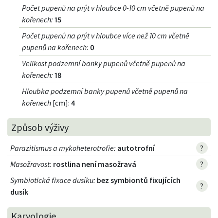
Počet pupenů na prýt v hloubce 0-10 cm včetně pupenů na
kořenech
:
15
Počet pupenů na prýt v hloubce více než 10 cm včetně
pupenů na kořenech
:
0
Velikost podzemní banky pupenů včetně pupenů na
kořenech
:
18
Hloubka podzemní banky pupenů včetně pupenů na
kořenech
[cm]:
4
Způsob výživy
Parazitismus a mykoheterotrofie
:
autotrofní
?
Masožravost
:
rostlina není masožravá
?
Symbiotická fixace dusíku
:
bez symbiontů fixujících
?
dusík
Karyologie