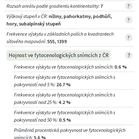
Rozsah areálu podle gradientu kontinentality
:
7
?
Výškový stupeň v ČR
:
nížiny, pahorkatiny, podhůří,
?
hory, subalpínský stupeň
Frekvence výskytu v základních polích a kvadrantech
?
síťového mapování:
555, 1399
?
Hojnost ve fytocenologických snímcích z ČR
Frekvence výskytu ve fytocenologických snímcích
:
0.6 %
Frekvence výskytu ve fytocenologických snímcích s
pokryvností nad 5 %
:
26.7 %
Frekvence výskytu ve fytocenologických snímcích s
pokryvností nad 25 %
:
4.2 %
Frekvence výskytu ve fytocenologických snímcích s
pokryvností nad 50 %
:
0.5 %
Průměrná procentická pokryvnost ve fytocenologických
snímcích
:
5.6 %