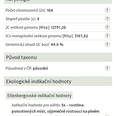
Počet chromozomů (2n)
:
168
?
Stupeň ploidie (x)
:
4
?
2C velikost genomu
[Mbp]:
12791,26
?
1Cx monoploidní velikost genomu
[Mbp]:
3197,82
?
Genomický obsah GC bazí
:
44.6 %
?
Původ taxonu
Původnost v ČR
:
původní
?
Ekologické indikační hodnoty
Ellenbergovské indikační hodnoty
Indikační hodnota pro světlo
:
5x – rostlina
polostinných míst, výjimečně rostoucí na plném