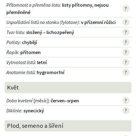
Přítomnost a přeměna listu
:
listy přítomny, nejsou
?
přeměněné
Uspořádání listů na stonku (fylotaxe)
:
v přízemní růžici
?
Tvar listu
:
složený – lichozpeřený
?
Palisty
:
chybějí
?
Řapík
:
přítomen
?
Vytrvalost listů
:
letní
?
Anatomie listů
:
hygromorfní
?
Květ
Doba kvetení
[měsíc]:
červen–srpen
?
Diklinie
:
synecický
?
Plod, semeno a šíření