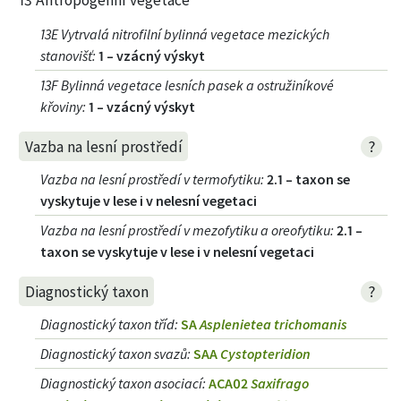
13 Antropogenní vegetace
13E Vytrvalá nitrofilní bylinná vegetace mezických
stanovišť
:
1 – vzácný výskyt
13F Bylinná vegetace lesních pasek a ostružiníkové
křoviny
:
1 – vzácný výskyt
?
Vazba na lesní prostředí
Vazba na lesní prostředí v termofytiku
:
2.1 – taxon se
vyskytuje v lese i v nelesní vegetaci
Vazba na lesní prostředí v mezofytiku a oreofytiku
:
2.1 –
taxon se vyskytuje v lese i v nelesní vegetaci
?
Diagnostický taxon
Diagnostický taxon tříd
:
SA
Asplenietea trichomanis
Diagnostický taxon svazů
:
SAA
Cystopteridion
Diagnostický taxon asociací
:
ACA02
Saxifrago