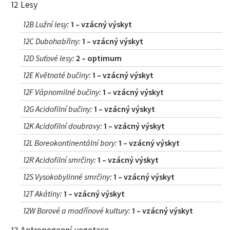
12 Lesy
12B Lužní lesy
:
1 – vzácný výskyt
12C Dubohabřiny
:
1 – vzácný výskyt
12D Suťové lesy
:
2 – optimum
12E Květnaté bučiny
:
1 – vzácný výskyt
12F Vápnomilné bučiny
:
1 – vzácný výskyt
12G Acidofilní bučiny
:
1 – vzácný výskyt
12K Acidofilní doubravy
:
1 – vzácný výskyt
12L Boreokontinentální bory
:
1 – vzácný výskyt
12R Acidofilní smrčiny
:
1 – vzácný výskyt
12S Vysokobylinné smrčiny
:
1 – vzácný výskyt
12T Akátiny
:
1 – vzácný výskyt
12W Borové a modřínové kultury
:
1 – vzácný výskyt