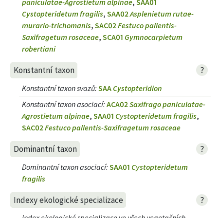
paniculatae-Agrostietum alpinae
,
SAA01
Cystopteridetum fragilis
,
SAA02
Asplenietum rutae-
murario-trichomanis
,
SAC02
Festuco pallentis-
Saxifragetum rosaceae
,
SCA01
Gymnocarpietum
robertiani
?
Konstantní taxon
Konstantní taxon svazů
:
SAA
Cystopteridion
Konstantní taxon asociací
:
ACA02
Saxifrago paniculatae-
Agrostietum alpinae
,
SAA01
Cystopteridetum fragilis
,
SAC02
Festuco pallentis-Saxifragetum rosaceae
?
Dominantní taxon
Dominantní taxon asociací
:
SAA01
Cystopteridetum
fragilis
?
Indexy ekologické specializace
Index ekologické specializace ve všech vegetačních