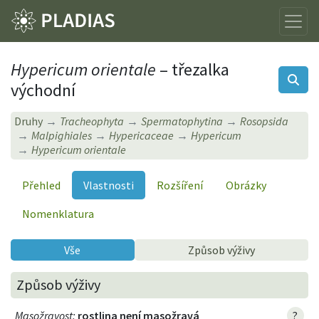
Hypericum orientale
– třezalka
východní
Druhy
Tracheophyta
Spermatophytina
Rosopsida
Malpighiales
Hypericaceae
Hypericum
Hypericum orientale
Přehled
Vlastnosti
Rozšíření
Obrázky
Nomenklatura
Vše
Způsob výživy
Způsob výživy
Masožravost
:
rostlina není masožravá
?