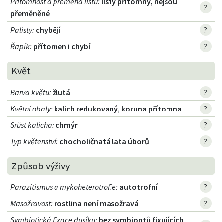
Přítomnost a přeměna listu
:
listy přítomny, nejsou
?
přeměněné
Palisty
:
chybějí
?
Řapík
:
přítomen i chybí
?
Květ
Barva květu
:
žlutá
?
Květní obaly
:
kalich redukovaný, koruna přítomna
?
Srůst kalicha
:
chmýr
?
Typ květenství
:
chocholičnatá lata úborů
?
Způsob výživy
Parazitismus a mykoheterotrofie
:
autotrofní
?
Masožravost
:
rostlina není masožravá
?
Symbiotická fixace dusíku
:
bez symbiontů fixujících