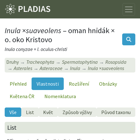
Inula
×
suaveolens
– oman hnidák ×
o. oko Kristovo
Inula conyzae × I. oculus-christi
Druhy
Tracheophyta
Spermatophytina
Rosopsida
Asterales
Asteraceae
Inula
Inula
×
suaveolens
Přehled
Vlastnosti
Rozšíření
Obrázky
Květena ČR
Nomenklatura
Vše
List
Květ
Způsob výživy
Původ taxonu
List