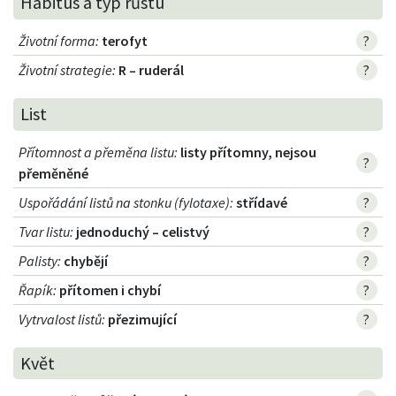
Habitus a typ růstu
Životní forma
:
terofyt
?
Životní strategie
:
R – ruderál
?
List
Přítomnost a přeměna listu
:
listy přítomny, nejsou
?
přeměněné
Uspořádání listů na stonku (fylotaxe)
:
střídavé
?
Tvar listu
:
jednoduchý – celistvý
?
Palisty
:
chybějí
?
Řapík
:
přítomen i chybí
?
Vytrvalost listů
:
přezimující
?
Květ