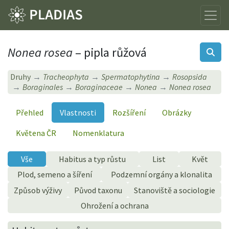
Nonea rosea
– pipla růžová
Druhy
Tracheophyta
Spermatophytina
Rosopsida
Boraginales
Boraginaceae
Nonea
Nonea rosea
Přehled
Vlastnosti
Rozšíření
Obrázky
Květena ČR
Nomenklatura
Vše
Habitus a typ růstu
List
Květ
Plod, semeno a šíření
Podzemní orgány a klonalita
Způsob výživy
Původ taxonu
Stanoviště a sociologie
Ohrožení a ochrana