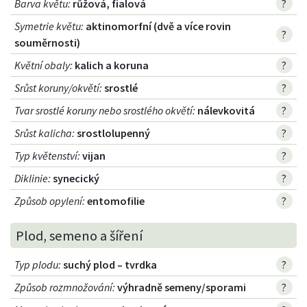
Barva květu
:
růžová, fialová
?
Symetrie květu
:
aktinomorfní (dvě a více rovin
?
souměrnosti)
Květní obaly
:
kalich a koruna
?
Srůst koruny/okvětí
:
srostlé
?
Tvar srostlé koruny nebo srostlého okvětí
:
nálevkovitá
?
Srůst kalicha
:
srostlolupenný
?
Typ květenství
:
vijan
?
Diklinie
:
synecický
?
Způsob opylení
:
entomofilie
?
Plod, semeno a šíření
Typ plodu
:
suchý plod – tvrdka
?
Způsob rozmnožování
:
výhradně semeny/sporami
?