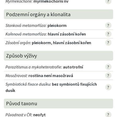
Myrmekochorie
:
myrmekochorní nv
?
Podzemní orgány a klonalita
Stonková metamorfóza
:
pleiokorm
?
Kořenová metamorfóza
:
hlavní zásobní kořen
?
Zásobní orgán
:
pleiokorm, hlavní zásobní kořen
?
Způsob výživy
Parazitismus a mykoheterotrofie
:
autotrofní
?
Masožravost
:
rostlina není masožravá
?
Symbiotická fixace dusíku
:
bez symbiontů fixujících
?
dusík
Původ taxonu
Původnost v ČR
:
neofyt
?