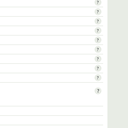
?
?
?
?
?
?
?
?
?
?