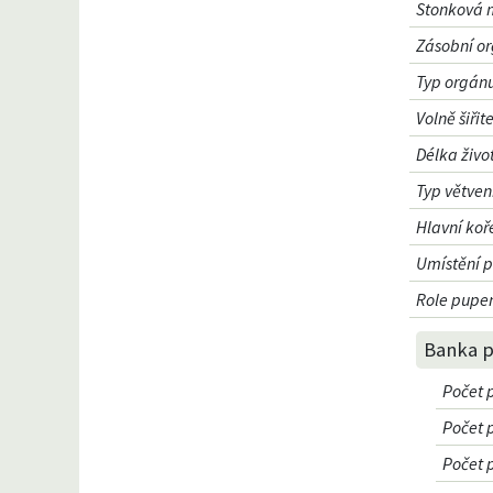
Stonková 
Zásobní o
Typ orgánu
Volně šiři
Délka život
Typ větven
Hlavní koř
Umístění 
Role pupen
Banka 
Počet 
Počet 
Počet 