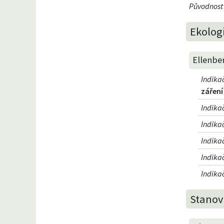
Původnost
Ekolog
Ellenbe
Indika
záření
Indika
Indika
Indika
Indika
Indikač
Stanovi