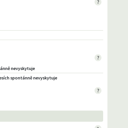
?
?
ntánně nevyskytuje
 lesích spontánně nevyskytuje
?