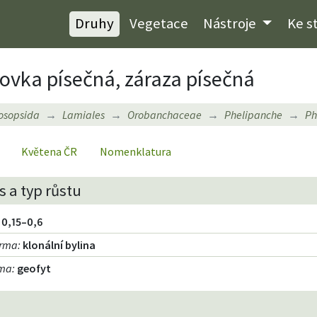
Druhy
Vegetace
Nástroje
Ke s
vka písečná, záraza písečná
osopsida
Lamiales
Orobanchaceae
Phelipanche
Ph
Květena ČR
Nomenklatura
 a typ růstu
0,15–0,6
orma
:
klonální bylina
rma
:
geofyt