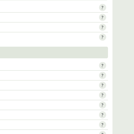
?
?
?
?
?
?
?
?
?
?
?