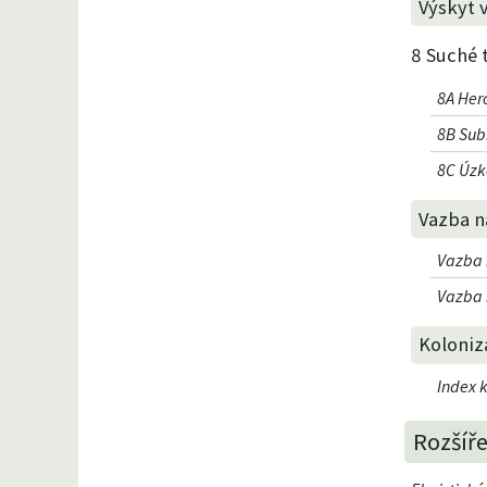
Výskyt 
8 Suché 
8A Her
8B Sub
8C Úzko
Vazba na
Vazba n
Vazba n
Koloniz
Index k
Rozšíře