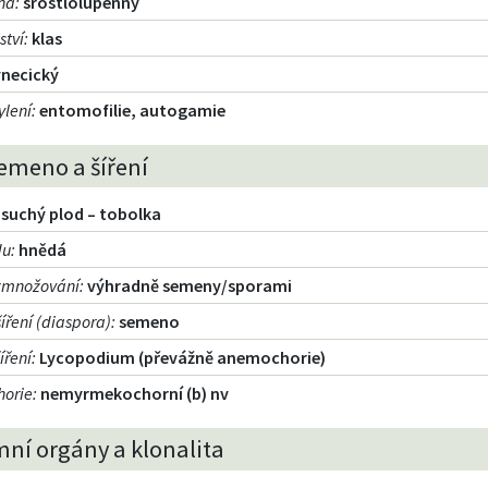
cha
:
srostlolupenný
ství
:
klas
ynecický
ylení
:
entomofilie, autogamie
emeno a šíření
suchý plod – tobolka
du
:
hnědá
zmnožování
:
výhradně semeny/sporami
íření (diaspora)
:
semeno
íření
:
Lycopodium (převážně anemochorie)
orie
:
nemyrmekochorní (b) nv
ní orgány a klonalita