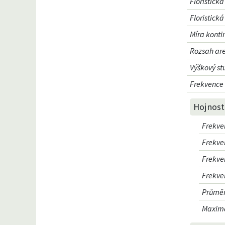
Floristick
Floristická
Míra konti
Rozsah are
Výškový st
Frekvence 
Hojnost
Frekve
Frekve
Frekve
Frekve
Průměr
Maximá