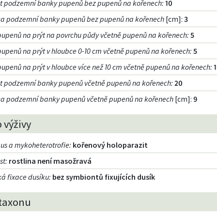
st podzemní banky pupenů bez pupenů na kořenech
:
10
a podzemní banky pupenů bez pupenů na kořenech
[cm]:
3
pupenů na prýt na povrchu půdy včetně pupenů na kořenech
:
5
pupenů na prýt v hloubce 0-10 cm včetně pupenů na kořenech
:
5
pupenů na prýt v hloubce více než 10 cm včetně pupenů na kořenech
:
st podzemní banky pupenů včetně pupenů na kořenech
:
20
a podzemní banky pupenů včetně pupenů na kořenech
[cm]:
9
 výživy
us a mykoheterotrofie
:
kořenový holoparazit
st
:
rostlina není masožravá
á fixace dusíku
:
bez symbiontů fixujících dusík
taxonu