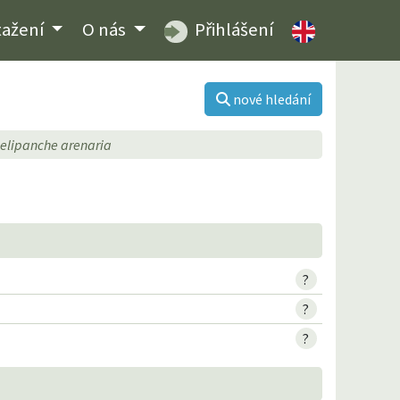
tažení
O nás
Přihlášení
nové hledání
elipanche arenaria
?
?
?