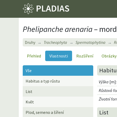
Phelipanche arenaria
– mordo
Druhy
Tracheophyta
Spermatophytina
R
Přehled
Vlastnosti
Rozšíření
Obrázky
Habitus
Vše
Habitus a typ růstu
Výška
[m]:
Růstová f
List
Životní fo
Květ
List
Plod, semeno a šíření