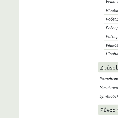
Veliko
Hloubk
Počet 
Počet 
Počet 
Veliko
Hloubk
Způsob
Parazitism
Masožravo
Symbiotick
Původ 