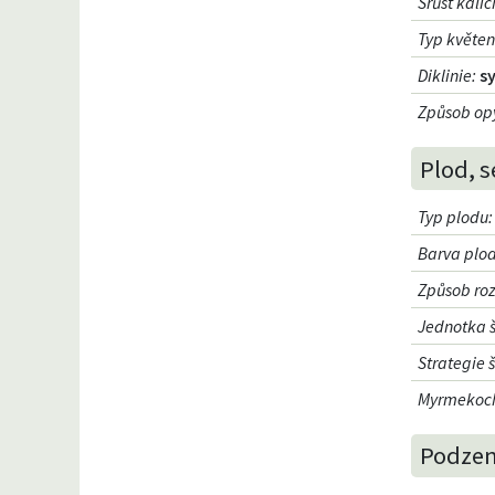
Srůst kali
Typ květen
Diklinie
:
s
Způsob op
Plod, s
Typ plodu
:
Barva plo
Způsob ro
Jednotka š
Strategie š
Myrmekoch
Podzem