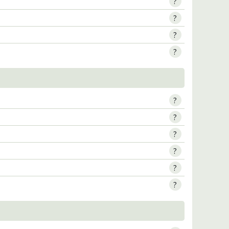
?
?
?
?
?
?
?
?
?
?