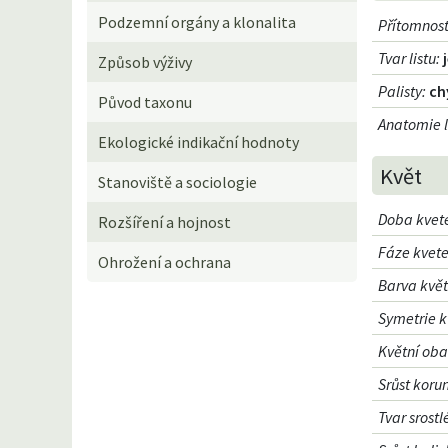
Podzemní orgány a klonalita
Přítomnost
Tvar listu
:
Způsob výživy
Palisty
:
ch
Původ taxonu
Anatomie l
Ekologické indikační hodnoty
Květ
Stanoviště a sociologie
Doba kvet
Rozšíření a hojnost
Fáze kvete
Ohrožení a ochrana
Barva kvě
Symetrie k
Květní oba
Srůst koru
Tvar srost