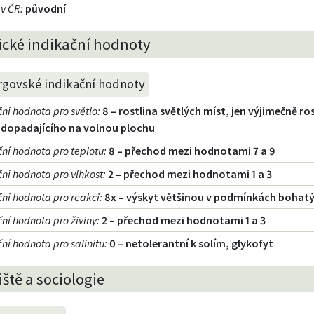
 v ČR
:
původní
ické indikační hodnoty
rgovské indikační hodnoty
ční hodnota pro světlo
:
8 – rostlina světlých míst, jen výjimečně 
 dopadajícího na volnou plochu
ční hodnota pro teplotu
:
8 – přechod mezi hodnotami 7 a 9
ční hodnota pro vlhkost
:
2 – přechod mezi hodnotami 1 a 3
ční hodnota pro reakci
:
8x – výskyt většinou v podmínkách bohatý
ční hodnota pro živiny
:
2 – přechod mezi hodnotami 1 a 3
ní hodnota pro salinitu
:
0 – netolerantní k solím, glykofyt
ště a sociologie