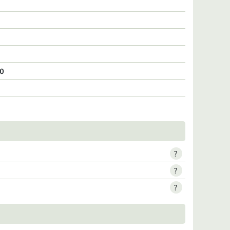
10
?
?
?