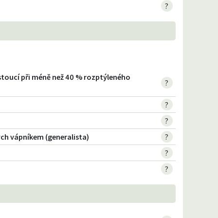
?
rostoucí při méně než 40 % rozptýleného
?
?
?
ch vápníkem (generalista)
?
?
?