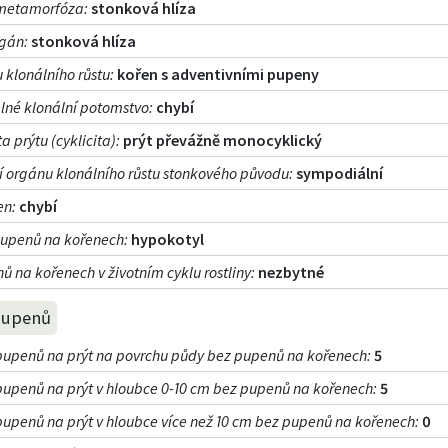
metamorfóza
:
stonková hlíza
rgán
:
stonková hlíza
 klonálního růstu
:
kořen s adventivními pupeny
telné klonální potomstvo
:
chybí
a prýtu (cyklicita)
:
prýt převážně monocyklický
í orgánu klonálního růstu stonkového původu
:
sympodiální
en
:
chybí
pupenů na kořenech
:
hypokotyl
ů na kořenech v životním cyklu rostliny
:
nezbytné
pupenů
pupenů na prýt na povrchu půdy bez pupenů na kořenech
:
5
pupenů na prýt v hloubce 0-10 cm bez pupenů na kořenech
:
5
pupenů na prýt v hloubce více než 10 cm bez pupenů na kořenech
:
0