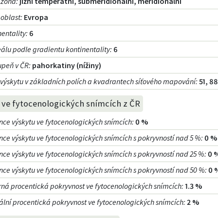
á zóna
:
jižní temperátní, submeridionální, meridionální
 oblast
:
Evropa
nentality
:
6
álu podle gradientu kontinentality
:
6
upeň v ČR
:
pahorkatiny (nížiny)
výskytu v základních polích a kvadrantech síťového mapování:
51, 8
 ve fytocenologických snímcích z ČR
nce výskytu ve fytocenologických snímcích
:
0 %
nce výskytu ve fytocenologických snímcích s pokryvností nad 5 %
:
0 %
nce výskytu ve fytocenologických snímcích s pokryvností nad 25 %
:
0 
nce výskytu ve fytocenologických snímcích s pokryvností nad 50 %
:
0 
ná procentická pokryvnost ve fytocenologických snímcích
:
1.3 %
lní procentická pokryvnost ve fytocenologických snímcích
:
2 %