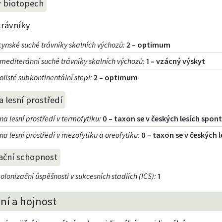
v biotopech
trávníky
cynské suché trávníky skalních výchozů
:
2 – optimum
mediteránní suché trávníky skalních výchozů
:
1 – vzácný výskyt
listé subkontinentální stepi
:
2 – optimum
 lesní prostředí
a lesní prostředí v termofytiku
:
0 – taxon se v českých lesích spo
a lesní prostředí v mezofytiku a oreofytiku
:
0 – taxon se v českých
ační schopnost
olonizační úspěšnosti v sukcesních stadiích (ICS)
:
1
ní a hojnost