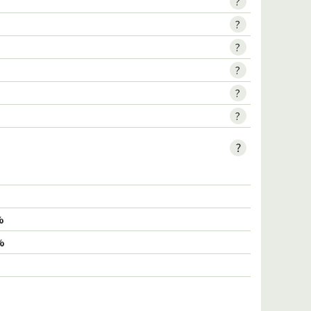
?
?
?
?
?
8
?
?
%
%