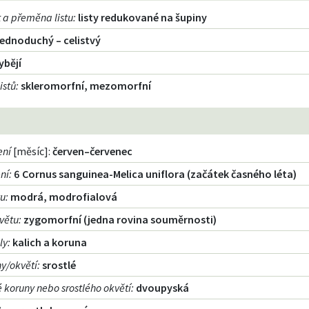
 a přeměna listu
:
listy redukované na šupiny
jednoduchý – celistvý
ybějí
istů
:
skleromorfní, mezomorfní
ení
[měsíc]:
červen–červenec
ní
:
6 Cornus sanguinea-Melica uniflora (začátek časného léta)
tu
:
modrá, modrofialová
větu
:
zygomorfní (jedna rovina souměrnosti)
ly
:
kalich a koruna
ny/okvětí
:
srostlé
lé koruny nebo srostlého okvětí
:
dvoupyská