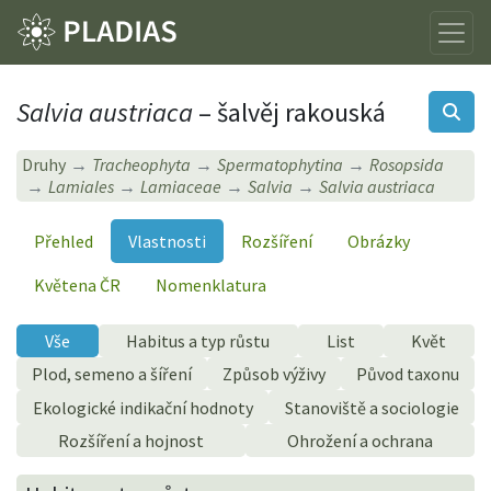
Salvia austriaca
– šalvěj rakouská
Druhy
Tracheophyta
Spermatophytina
Rosopsida
Lamiales
Lamiaceae
Salvia
Salvia austriaca
Přehled
Vlastnosti
Rozšíření
Obrázky
Květena ČR
Nomenklatura
Vše
Habitus a typ růstu
List
Květ
Plod, semeno a šíření
Způsob výživy
Původ taxonu
Ekologické indikační hodnoty
Stanoviště a sociologie
Rozšíření a hojnost
Ohrožení a ochrana