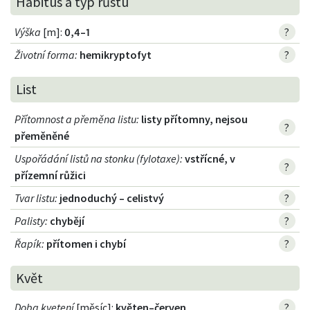
Habitus a typ růstu
Výška
[m]:
0,4–1
?
Životní forma
:
hemikryptofyt
?
List
Přítomnost a přeměna listu
:
listy přítomny, nejsou
?
přeměněné
Uspořádání listů na stonku (fylotaxe)
:
vstřícné, v
?
přízemní růžici
Tvar listu
:
jednoduchý – celistvý
?
Palisty
:
chybějí
?
Řapík
:
přítomen i chybí
?
Květ
Doba kvetení
[měsíc]:
květen–červen
?