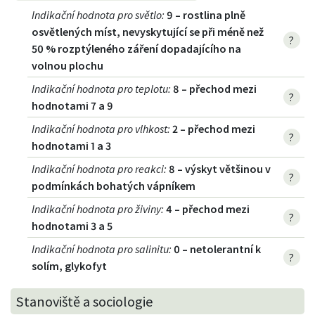
Indikační hodnota pro světlo
:
9 – rostlina plně
osvětlených míst, nevyskytující se při méně než
?
50 % rozptýleného záření dopadajícího na
volnou plochu
Indikační hodnota pro teplotu
:
8 – přechod mezi
?
hodnotami 7 a 9
Indikační hodnota pro vlhkost
:
2 – přechod mezi
?
hodnotami 1 a 3
Indikační hodnota pro reakci
:
8 – výskyt většinou v
?
podmínkách bohatých vápníkem
Indikační hodnota pro živiny
:
4 – přechod mezi
?
hodnotami 3 a 5
Indikační hodnota pro salinitu
:
0 – netolerantní k
?
solím, glykofyt
Stanoviště a sociologie