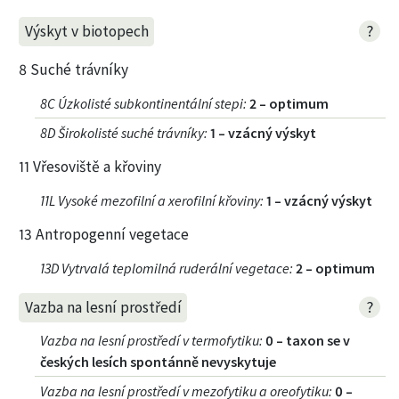
?
Výskyt v biotopech
8 Suché trávníky
8C Úzkolisté subkontinentální stepi
:
2 – optimum
8D Širokolisté suché trávníky
:
1 – vzácný výskyt
11 Vřesoviště a křoviny
11L Vysoké mezofilní a xerofilní křoviny
:
1 – vzácný výskyt
13 Antropogenní vegetace
13D Vytrvalá teplomilná ruderální vegetace
:
2 – optimum
?
Vazba na lesní prostředí
Vazba na lesní prostředí v termofytiku
:
0 – taxon se v
českých lesích spontánně nevyskytuje
Vazba na lesní prostředí v mezofytiku a oreofytiku
:
0 –