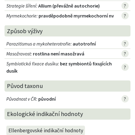
Strategie šíření
:
Allium (převážně autochorie)
?
Myrmekochorie
:
pravděpodobně myrmekochorní nv
?
Způsob výživy
Parazitismus a mykoheterotrofie
:
autotrofní
?
Masožravost
:
rostlina není masožravá
?
Symbiotická fixace dusíku
:
bez symbiontů fixujících
?
dusík
Původ taxonu
Původnost v ČR
:
původní
?
Ekologické indikační hodnoty
Ellenbergovské indikační hodnoty