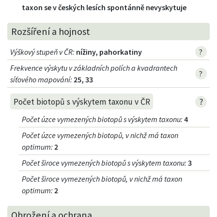
taxon se v českých lesích spontánně nevyskytuje
Rozšíření a hojnost
Výškový stupeň v ČR
:
nížiny, pahorkatiny
?
Frekvence výskytu v základních polích a kvadrantech
?
síťového mapování:
25, 33
?
Počet biotopů s výskytem taxonu v ČR
Počet úzce vymezených biotopů s výskytem taxonu
:
4
Počet úzce vymezených biotopů, v nichž má taxon
optimum
:
2
Počet široce vymezených biotopů s výskytem taxonu
:
3
Počet široce vymezených biotopů, v nichž má taxon
optimum
:
2
Ohrožení a ochrana