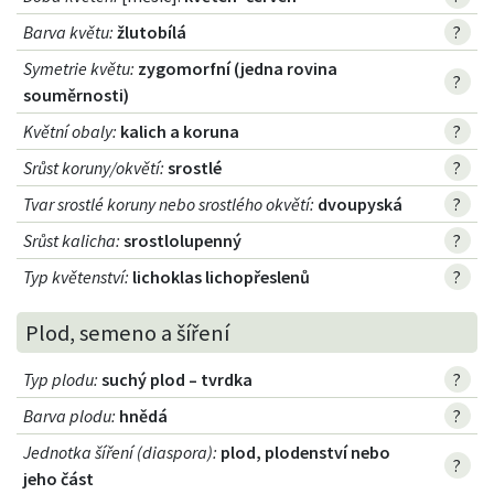
Barva květu
:
žlutobílá
?
Symetrie květu
:
zygomorfní (jedna rovina
?
souměrnosti)
Květní obaly
:
kalich a koruna
?
Srůst koruny/okvětí
:
srostlé
?
Tvar srostlé koruny nebo srostlého okvětí
:
dvoupyská
?
Srůst kalicha
:
srostlolupenný
?
Typ květenství
:
lichoklas lichopřeslenů
?
Plod, semeno a šíření
Typ plodu
:
suchý plod – tvrdka
?
Barva plodu
:
hnědá
?
Jednotka šíření (diaspora)
:
plod, plodenství nebo
?
jeho část