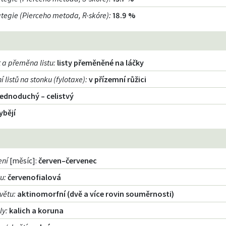
rategie (Pierceho metoda, R-skóre)
:
18.9 %
 a přeměna listu
:
listy přeměněné na láčky
 listů na stonku (fylotaxe)
:
v přízemní růžici
jednoduchý – celistvý
ybějí
ení
[měsíc]:
červen–červenec
tu
:
červenofialová
větu
:
aktinomorfní (dvě a více rovin souměrnosti)
ly
:
kalich a koruna