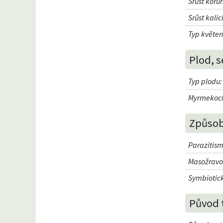
Srůst koru
Srůst kali
Typ květen
Plod, s
Typ plodu
:
Myrmekoch
Způsob
Parazitism
Masožravo
Symbiotick
Původ 