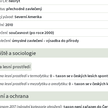
 v ČR
:
neofyt
atus
:
přechodně zavlečený
ký původ
:
Severní Amerika
ění
:
2010
ečení
:
současnost (po roce 2000)
vlečení
:
úmyslné zavlečení – výsadba do přírody
ště a sociologie
 lesní prostředí
a lesní prostředí v termofytiku
:
0 – taxon se v českých lesích spo
a lesní prostředí v mezofytiku a oreofytiku
:
0 – taxon se v českých
ní a ochrana
znam 2017 (národní kategorie ohrožení)
:
taxon není zařazen do Č