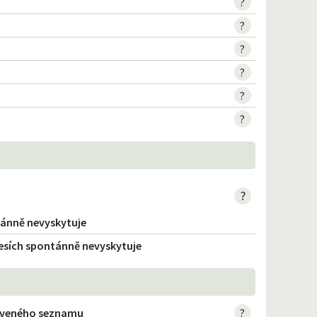
?
?
?
?
?
?
?
ntánně nevyskytuje
 lesích spontánně nevyskytuje
erveného seznamu
?