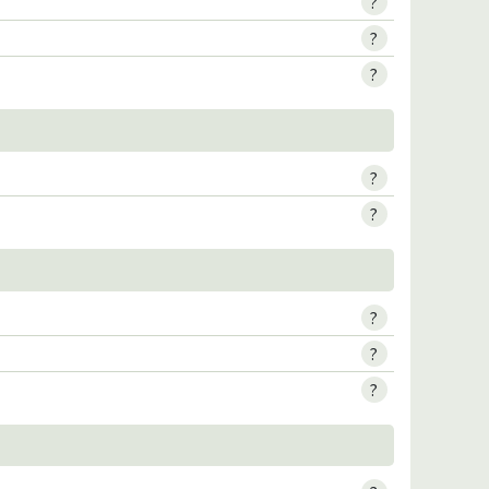
?
?
?
?
?
?
?
?