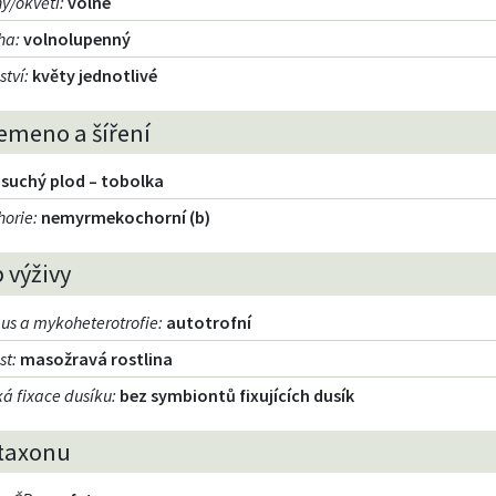
ny/okvětí
:
volné
cha
:
volnolupenný
ství
:
květy jednotlivé
emeno a šíření
suchý plod – tobolka
orie
:
nemyrmekochorní (b)
 výživy
us a mykoheterotrofie
:
autotrofní
st
:
masožravá rostlina
á fixace dusíku
:
bez symbiontů fixujících dusík
taxonu