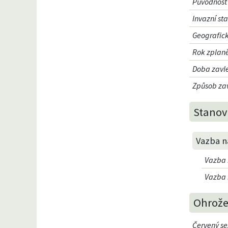
Původnost
Invazní st
Geografic
Rok zplan
Doba zavl
Způsob za
Stanovi
Vazba na
Vazba n
Vazba n
Ohrože
Červený se