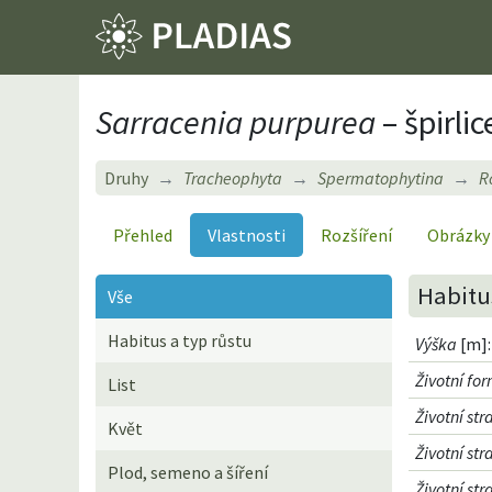
Sarracenia purpurea
– špirli
Druhy
Tracheophyta
Spermatophytina
R
Přehled
Vlastnosti
Rozšíření
Obrázky
Habitus
Vše
Habitus a typ růstu
Výška
[m]:
Životní fo
List
Životní str
Květ
Životní st
Plod, semeno a šíření
Životní st