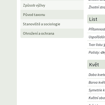
Způsob výživy
Životní st
Původ taxonu
List
Stanoviště a sociologie
Přítomnost
Ohrožení a ochrana
Uspořádání
Tvar listu
:
Palisty
:
ch
Květ
Doba kvet
Barva kvě
Symetrie k
Květní oba