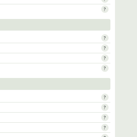
?
?
?
?
?
?
?
?
?