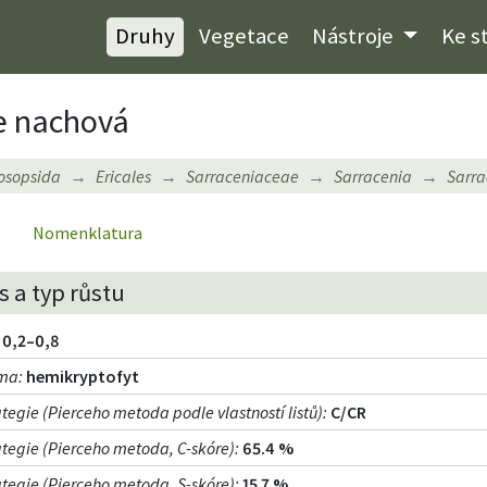
Druhy
Vegetace
Nástroje
Ke s
ce nachová
osopsida
Ericales
Sarraceniaceae
Sarracenia
Sarra
Nomenklatura
 a typ růstu
0,2–0,8
rma
:
hemikryptofyt
ategie (Pierceho metoda podle vlastností listů)
:
C/CR
rategie (Pierceho metoda, C-skóre)
:
65.4 %
rategie (Pierceho metoda, S-skóre)
:
15.7 %