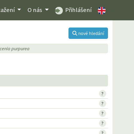
tažení
O nás
Přihlášení
nové hledání
cenia purpurea
?
?
?
?
?