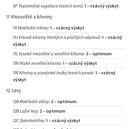
8F Teplomilná vegetace lesních lemů
:
1 – vzácný výskyt
11 Vřesoviště a křoviny
11I Mokřadní vrbiny
:
1 – vzácný výskyt
11J Vrbové křoviny hlinitých a písčitých náplavů
:
1 – vzácný
výskyt
11L Vysoké mezofilní a xerofilní křoviny
:
2 – optimum
11N Nízké xerofilní křoviny
:
1 – vzácný výskyt
11R Křoviny a pionýrské lesíky lesních pasek
:
1 – vzácný
výskyt
12 Lesy
12A Mokřadní olšiny
:
2 – optimum
12B Lužní lesy
:
2 – optimum
12C Dubohabřiny
:
1 – vzácný výskyt