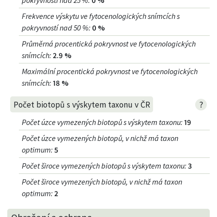
pokryvností nad 25 %
:
0 %
Frekvence výskytu ve fytocenologických snímcích s
pokryvností nad 50 %
:
0 %
Průměrná procentická pokryvnost ve fytocenologických
snímcích
:
2.9 %
Maximální procentická pokryvnost ve fytocenologických
snímcích
:
18 %
?
Počet biotopů s výskytem taxonu v ČR
Počet úzce vymezených biotopů s výskytem taxonu
:
19
Počet úzce vymezených biotopů, v nichž má taxon
optimum
:
5
Počet široce vymezených biotopů s výskytem taxonu
:
3
Počet široce vymezených biotopů, v nichž má taxon
optimum
:
2