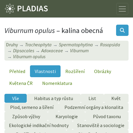
Viburnum opulus
– kalina obecná
Druhy
Tracheophyta
Spermatophytina
Rosopsida
Dipsacales
Adoxaceae
Viburnum
Viburnum opulus
Přehled
Vlastnosti
Rozšíření
Obrázky
Květena ČR
Nomenklatura
Vše
Habitus a typ růstu
List
Květ
Plod, semeno a šíření
Podzemní orgány a klonalita
Způsob výživy
Karyologie
Původ taxonu
Ekologické indikační hodnoty
Stanoviště a sociologie