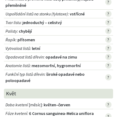
?
přeměněné
Uspořádání listů na stonku (fylotaxe)
:
vstřícné
?
Tvar listu
:
jednoduchý – celistvý
?
Palisty
:
chybějí
?
Řapík
:
přítomen
?
Vytrvalost listů
:
letní
?
Opadavost listů dřevin
:
opadavé na zimu
?
Anatomie listů
:
mezomorfní, hygromorfní
?
Funkční typ listů dřevin
:
široké opadavé nebo
?
poloopadavé
Květ
Doba kvetení
[měsíc]:
květen–červen
?
Fáze kvetení
:
6 Cornus sanguinea-Melica uniflora
?