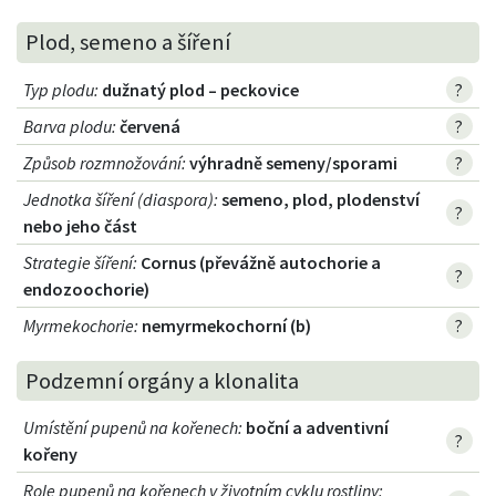
Plod, semeno a šíření
Typ plodu
:
dužnatý plod – peckovice
?
Barva plodu
:
červená
?
Způsob rozmnožování
:
výhradně semeny/sporami
?
Jednotka šíření (diaspora)
:
semeno, plod, plodenství
?
nebo jeho část
Strategie šíření
:
Cornus (převážně autochorie a
?
endozoochorie)
Myrmekochorie
:
nemyrmekochorní (b)
?
Podzemní orgány a klonalita
Umístění pupenů na kořenech
:
boční a adventivní
?
kořeny
Role pupenů na kořenech v životním cyklu rostliny
: