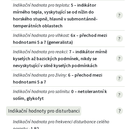
Indikační hodnota pro teplotu
:
5 – indikátor
mírného tepla, vyskytující se od nížin do
?
horského stupně, hlavně v submontánně-
temperátních oblastech
Indikační hodnota pro vlhkost
:
6x – přechod mezi
?
hodnotami 5 a 7 (generalista)
Indikační hodnota pro reakci
:
7 – indikátor mírně
kyselých až bazických podmínek, nikdy se
?
nevyskytující v silně kyselých podmínkách
Indikační hodnota pro živiny
:
6 – přechod mezi
?
hodnotami 5 a 7
Indikační hodnota pro salinitu
:
0 – netolerantní k
?
solím, glykofyt
?
Indikační hodnoty pro disturbanci
Indikační hodnota pro frekvenci disturbance celého
porostu
:
-1,92