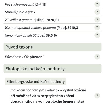
Počet chromozomů (2n)
:
18
?
Stupeň ploidie (x)
:
2
?
2C velikost genomu
[Mbp]:
7820,61
?
1Cx monoploidní velikost genomu
[Mbp]:
3910,3
?
Genomický obsah GC bazí
:
39.5 %
?
Původ taxonu
Původnost v ČR
:
původní
?
Ekologické indikační hodnoty
Ellenbergovské indikační hodnoty
Indikační hodnota pro světlo
:
6x – výskyt vzácně
při méně než 20 % rozptýleného záření
?
dopadajícího na volnou plochu (generalista)