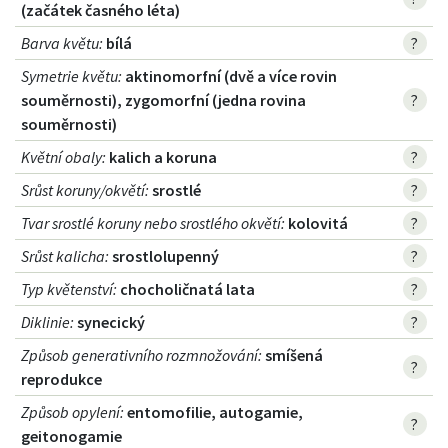
(začátek časného léta)
Barva květu
:
bílá
?
Symetrie květu
:
aktinomorfní (dvě a více rovin
souměrnosti), zygomorfní (jedna rovina
?
souměrnosti)
Květní obaly
:
kalich a koruna
?
Srůst koruny/okvětí
:
srostlé
?
Tvar srostlé koruny nebo srostlého okvětí
:
kolovitá
?
Srůst kalicha
:
srostlolupenný
?
Typ květenství
:
chocholičnatá lata
?
Diklinie
:
synecický
?
Způsob generativního rozmnožování
:
smíšená
?
reprodukce
Způsob opylení
:
entomofilie, autogamie,
?
geitonogamie