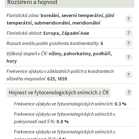
Rozšíření a hojnost
Floristická zóna
:
boreální, severní temperátní, jižní
?
temperátní, submeridionální, meridionální
Floristická oblast
:
Evropa, Západní Asie
?
Rozsah areálu podle gradientu kontinentality
:
6
?
Výškový stupeň v ČR
:
nížiny, pahorkatiny, podhůří,
?
hory
Frekvence výskytu v základních polích a kvadrantech
?
síťového mapování:
625, 1859
?
Hojnost ve fytocenologických snímcích z ČR
Frekvence výskytu ve fytocenologických snímcích
:
0.3 %
Frekvence výskytu ve fytocenologických snímcích s
pokryvností nad 5 %
:
8.8 %
Frekvence výskytu ve fytocenologických snímcích s