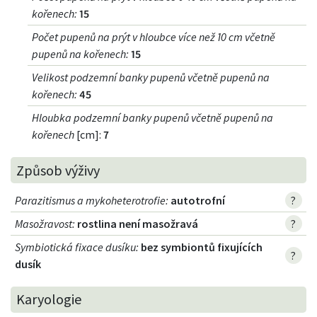
kořenech
:
15
Počet pupenů na prýt v hloubce více než 10 cm včetně
pupenů na kořenech
:
15
Velikost podzemní banky pupenů včetně pupenů na
kořenech
:
45
Hloubka podzemní banky pupenů včetně pupenů na
kořenech
[cm]:
7
Způsob výživy
Parazitismus a mykoheterotrofie
:
autotrofní
?
Masožravost
:
rostlina není masožravá
?
Symbiotická fixace dusíku
:
bez symbiontů fixujících
?
dusík
Karyologie