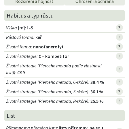
Rozšíření a hojnost
Ohrožení a ochrana
Habitus a typ růstu
Výška
[m]:
1–5
?
Růstová forma
:
keř
?
Životní forma
:
nanofanerofyt
?
Životní strategie
:
C – kompetitor
?
Životní strategie (Pierceho metoda podle vlastností
?
listů)
:
CSR
Životní strategie (Pierceho metoda, C-skóre)
:
38.4 %
?
Životní strategie (Pierceho metoda, S-skóre)
:
36.1 %
?
Životní strategie (Pierceho metoda, R-skóre)
:
25.5 %
?
List
Přítomnost a přeměna listu
:
listy přítomny, nejsou