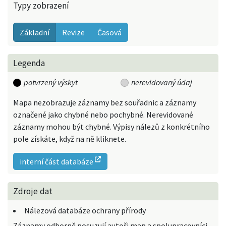
Typy zobrazení
Základní
Revize
Časová
Legenda
potvrzený výskyt
nerevidovaný údaj
Mapa nezobrazuje záznamy bez souřadnic a záznamy
označené jako chybné nebo pochybné. Nerevidované
záznamy mohou být chybné. Výpisy nálezů z konkrétního
pole získáte, když na ně kliknete.
interní část databáze
Zdroje dat
Nálezová databáze ochrany přírody
Záznamy odborně posuzují autoři map a spolupracovníci