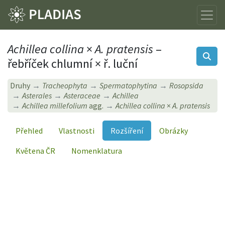
Achillea collina
×
A. pratensis
–
řebříček chlumní × ř. luční
Druhy
Tracheophyta
Spermatophytina
Rosopsida
Asterales
Asteraceae
Achillea
Achillea millefolium
agg.
Achillea collina
×
A. pratensis
Přehled
Vlastnosti
Rozšíření
Obrázky
Květena ČR
Nomenklatura