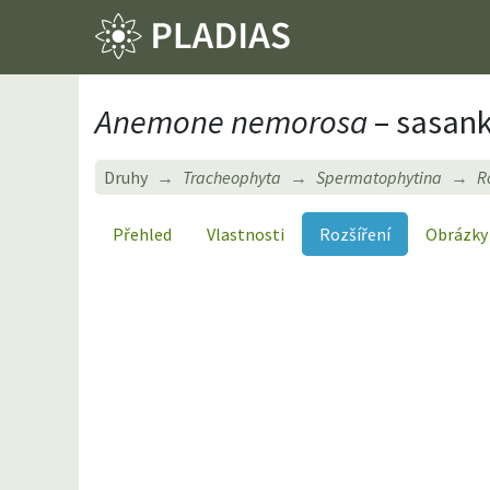
Anemone nemorosa
– sasank
Druhy
Tracheophyta
Spermatophytina
R
Přehled
Vlastnosti
Rozšíření
Obrázky