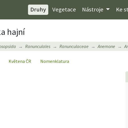
Druhy
Vegetace
Nástroje
Ke s
a hajní
osopsida
Ranunculales
Ranunculaceae
Anemone
A
Květena ČR
Nomenklatura