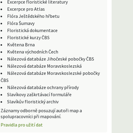
Excerpce floristické literatury
Excerpce pro Atlas
Flóra Ještědského hřbetu
Flóra Šumavy
Floristická dokumentace
Floristické kurzy ČBS
Květena Brna
Květena východních Čech
Nálezová databáze Jihočeské pobočky ČBS
Nálezová databáze Moravskoslezská
Nálezová databáze Moravskoslezské pobočky
ČBS
Nálezová databáze ochrany přírody
Slavíkovy zaškrtávací formuláře
Slavíkův floristický archiv
Záznamy odborně posuzují autoři map a
spolupracovníci při mapování.
Pravidla pro užití dat