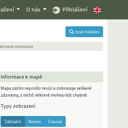
tažení
O nás
Přihlášení
nové hledání
nemone nemorosa
Informace k mapě
Mapa zatím
neprošla
revizí a zobrazuje veškeré
záznamy, z nichž některé mohou být chybné.
Typy zobrazení
Základní
Revize
Časová