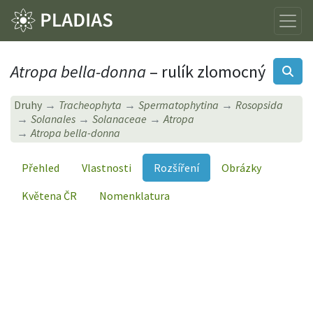
Atropa bella-donna
– rulík zlomocný
Druhy
Tracheophyta
Spermatophytina
Rosopsida
Solanales
Solanaceae
Atropa
Atropa bella-donna
Přehled
Vlastnosti
Rozšíření
Obrázky
Květena ČR
Nomenklatura