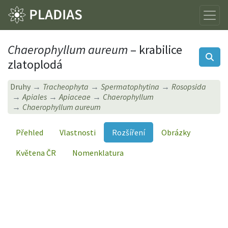
Chaerophyllum aureum
– krabilice
zlatoplodá
Druhy
Tracheophyta
Spermatophytina
Rosopsida
Apiales
Apiaceae
Chaerophyllum
Chaerophyllum aureum
Přehled
Vlastnosti
Rozšíření
Obrázky
Květena ČR
Nomenklatura