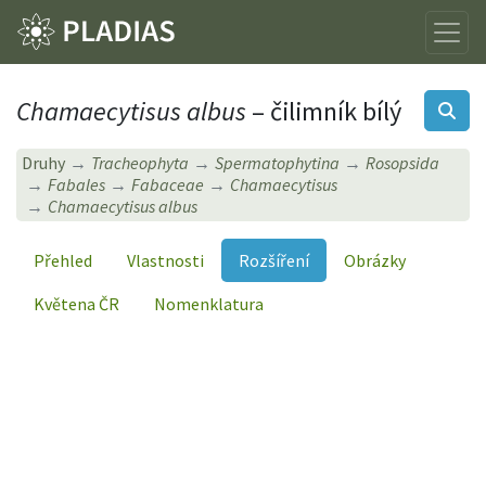
Chamaecytisus albus
– čilimník bílý
Druhy
Tracheophyta
Spermatophytina
Rosopsida
Fabales
Fabaceae
Chamaecytisus
Chamaecytisus albus
Přehled
Vlastnosti
Rozšíření
Obrázky
Květena ČR
Nomenklatura