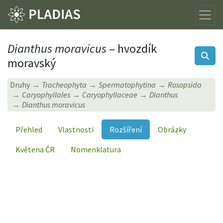
Dianthus moravicus
– hvozdík
moravský
Druhy
Tracheophyta
Spermatophytina
Rosopsida
Caryophyllales
Caryophyllaceae
Dianthus
Dianthus moravicus
Přehled
Vlastnosti
Rozšíření
Obrázky
Květena ČR
Nomenklatura