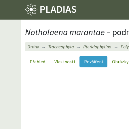
Notholaena marantae
– pod
Druhy
Tracheophyta
Pteridophytina
Pol
Přehled
Vlastnosti
Rozšíření
Obrázky