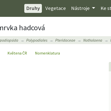
Druhy
Vegetace
Nástroje
Ke s
mrvka hadcová
ypodiopsida
Polypodiales
Pteridaceae
Notholaena
Květena ČR
Nomenklatura