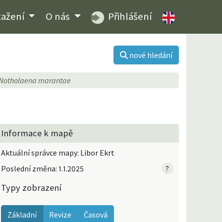
tažení
O nás
Přihlášení
nové hledání
Notholaena marantae
Informace k mapě
Aktuální správce mapy: Libor Ekrt
Poslední změna: 1.1.2025
?
Typy zobrazení
Základní
Revize
Časová