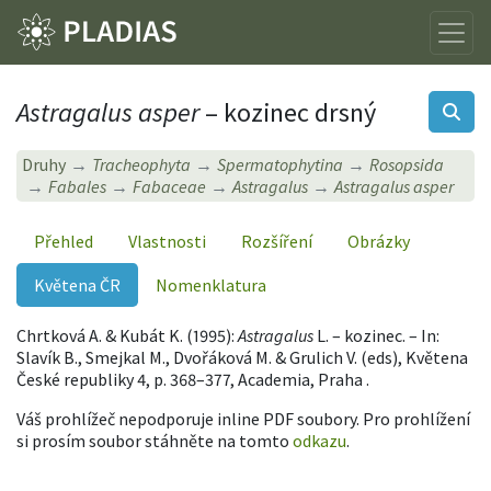
Astragalus asper
– kozinec drsný
Druhy
Tracheophyta
Spermatophytina
Rosopsida
Fabales
Fabaceae
Astragalus
Astragalus asper
Přehled
Vlastnosti
Rozšíření
Obrázky
Květena ČR
Nomenklatura
Chrtková A. & Kubát K. (1995):
Astragalus
L. – kozinec. – In:
Slavík B., Smejkal M., Dvořáková M. & Grulich V. (eds), Květena
České republiky 4, p. 368–377, Academia, Praha .
Váš prohlížeč nepodporuje inline PDF soubory. Pro prohlížení
si prosím soubor stáhněte na tomto
odkazu
.