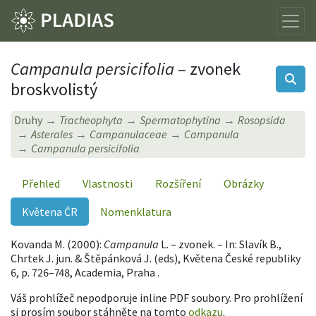
Campanula persicifolia
– zvonek
broskvolistý
Druhy
Tracheophyta
Spermatophytina
Rosopsida
Asterales
Campanulaceae
Campanula
Campanula persicifolia
Přehled
Vlastnosti
Rozšíření
Obrázky
Květena ČR
Nomenklatura
Kovanda M. (2000):
Campanula
L. – zvonek. – In: Slavík B.,
Chrtek J. jun. & Štěpánková J. (eds), Květena České republiky
6, p. 726–748, Academia, Praha .
Váš prohlížeč nepodporuje inline PDF soubory. Pro prohlížení
si prosím soubor stáhněte na tomto
odkazu
.