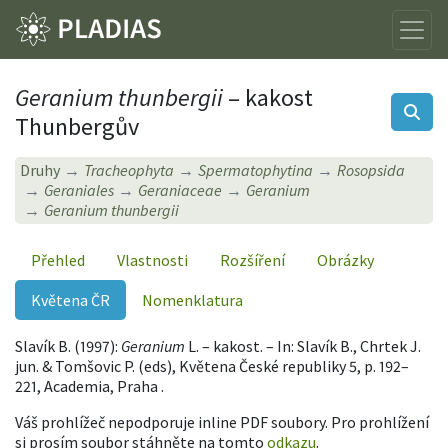
Geranium thunbergii
– kakost
Thunbergův
Druhy
Tracheophyta
Spermatophytina
Rosopsida
Geraniales
Geraniaceae
Geranium
Geranium thunbergii
Přehled
Vlastnosti
Rozšíření
Obrázky
Květena ČR
Nomenklatura
Slavík B. (1997):
Geranium
L. – kakost. – In: Slavík B., Chrtek J.
jun. & Tomšovic P. (eds), Květena České republiky 5, p. 192–
221, Academia, Praha .
Váš prohlížeč nepodporuje inline PDF soubory. Pro prohlížení
si prosím soubor stáhněte na tomto
odkazu
.