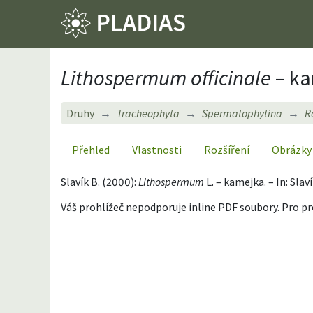
Lithospermum officinale
– ka
Druhy
Tracheophyta
Spermatophytina
R
Přehled
Vlastnosti
Rozšíření
Obrázky
Slavík B. (2000):
Lithospermum
L. – kamejka. – In: Slav
Váš prohlížeč nepodporuje inline PDF soubory. Pro p