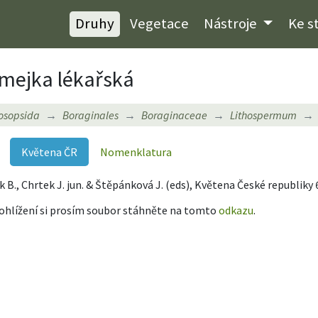
Druhy
Vegetace
Nástroje
Ke s
mejka lékařská
osopsida
Boraginales
Boraginaceae
Lithospermum
Květena ČR
Nomenklatura
ík B., Chrtek J. jun. & Štěpánková J. (eds), Květena České republiky 
rohlížení si prosím soubor stáhněte na tomto
odkazu
.