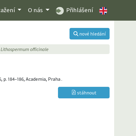
tažení
O nás
Přihlášení
nové hledání
Lithospermum officinale
6, p. 184–186, Academia, Praha .
stáhnout