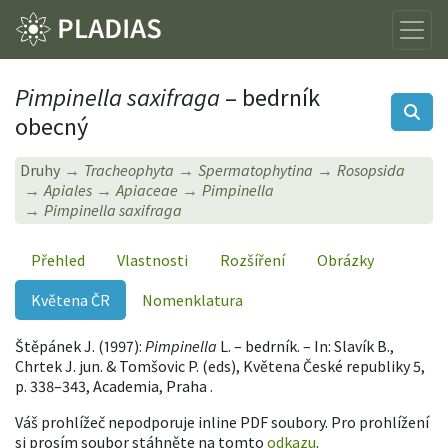
Pimpinella saxifraga
– bedrník
obecný
Druhy
Tracheophyta
Spermatophytina
Rosopsida
Apiales
Apiaceae
Pimpinella
Pimpinella saxifraga
Přehled
Vlastnosti
Rozšíření
Obrázky
Květena ČR
Nomenklatura
Štěpánek J. (1997):
Pimpinella
L. – bedrník. – In: Slavík B.,
Chrtek J. jun. & Tomšovic P. (eds), Květena České republiky 5,
p. 338–343, Academia, Praha .
Váš prohlížeč nepodporuje inline PDF soubory. Pro prohlížení
si prosím soubor stáhněte na tomto
odkazu
.