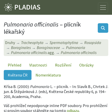
Pulmonaria officinalis
– plicník
lékařský
Druhy
Tracheophyta
Spermatophytina
Rosopsida
Boraginales
Boraginaceae
Pulmonaria
Pulmonaria officinalis
agg.
Pulmonaria officinalis
Přehled
Vlastnosti
Rozšíření
Obrázky
Květena ČR
Nomenklatura
Křísa B. (2000):
Pulmonaria
L. – plicník. – In: Slavík B., Chrtek J.
jun. & Štěpánková J. (eds), Květena České republiky 6, p. 194–
200, Academia, Praha .
Váš prohlížeč nepodporuje inline PDF soubory. Pro prohlížení
si prosím soubor stáhněte na tomto
odkazu
.