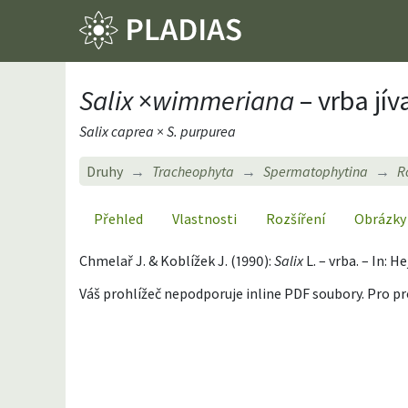
Salix
×
wimmeriana
– vrba jív
Salix caprea × S. purpurea
Druhy
Tracheophyta
Spermatophytina
R
Přehled
Vlastnosti
Rozšíření
Obrázky
Chmelař J. & Koblížek J. (1990):
Salix
L. – vrba. – In: H
Váš prohlížeč nepodporuje inline PDF soubory. Pro p