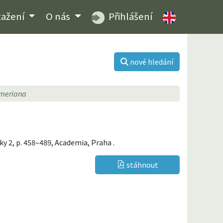
tažení
O nás
Přihlášení
nové hledání
meriana
liky 2, p. 458–489, Academia, Praha .
stáhnout