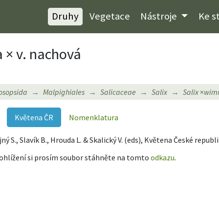
Druhy
Vegetace
Nástroje
Ke s
a × v. nachová
osopsida
Malpighiales
Salicaceae
Salix
Salix
×
wim
Květena ČR
Nomenklatura
ejný S., Slavík B., Hrouda L. & Skalický V. (eds), Květena České repub
rohlížení si prosím soubor stáhněte na tomto
odkazu
.