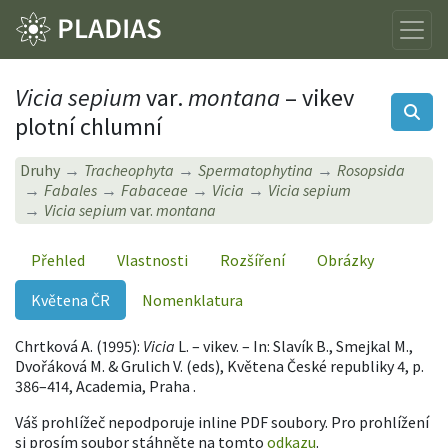
Vicia sepium
var.
montana
– vikev
plotní chlumní
Druhy
Tracheophyta
Spermatophytina
Rosopsida
Fabales
Fabaceae
Vicia
Vicia sepium
Vicia sepium
var.
montana
Přehled
Vlastnosti
Rozšíření
Obrázky
Květena ČR
Nomenklatura
Chrtková A. (1995):
Vicia
L. – vikev. – In: Slavík B., Smejkal M.,
Dvořáková M. & Grulich V. (eds), Květena České republiky 4, p.
386–414, Academia, Praha .
Váš prohlížeč nepodporuje inline PDF soubory. Pro prohlížení
si prosím soubor stáhněte na tomto
odkazu
.