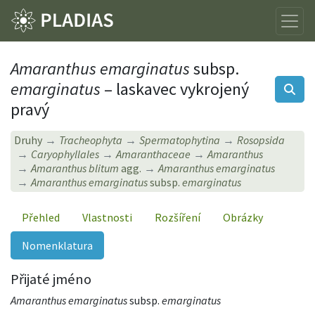
Amaranthus emarginatus
subsp.
emarginatus
– laskavec vykrojený
pravý
Druhy
Tracheophyta
Spermatophytina
Rosopsida
Caryophyllales
Amaranthaceae
Amaranthus
Amaranthus blitum
agg.
Amaranthus emarginatus
Amaranthus emarginatus
subsp.
emarginatus
Přehled
Vlastnosti
Rozšíření
Obrázky
Nomenklatura
Přijaté jméno
Amaranthus emarginatus
subsp.
emarginatus