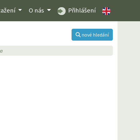
tažení
O nás
Přihlášení
nové hledání
ta