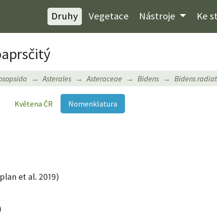
Druhy
Vegetace
Nástroje
Ke s
aprsčitý
osopsida
Asterales
Asteraceae
Bidens
Bidens radia
Květena ČR
Nomenklatura
lan et al. 2019)
)