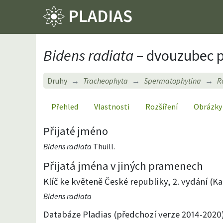
Bidens radiata
– dvouzubec p
Druhy
Tracheophyta
Spermatophytina
R
Přehled
Vlastnosti
Rozšíření
Obrázky
Přijaté jméno
Bidens radiata
Thuill.
Přijatá jména v jiných pramenech
Klíč ke květeně České republiky, 2. vydání (Kap
Bidens radiata
Databáze Pladias (předchozí verze 2014-2020