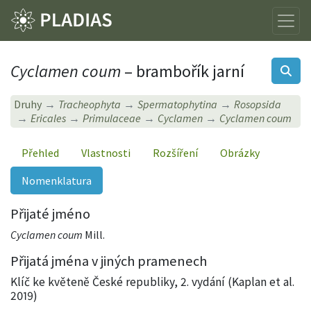
Cyclamen coum
– brambořík jarní
Druhy
Tracheophyta
Spermatophytina
Rosopsida
Ericales
Primulaceae
Cyclamen
Cyclamen coum
Přehled
Vlastnosti
Rozšíření
Obrázky
Nomenklatura
Přijaté jméno
Cyclamen coum
Mill.
Přijatá jména v jiných pramenech
Klíč ke květeně České republiky, 2. vydání (Kaplan et al.
2019)