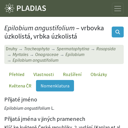
Epilobium angustifolium
– vrbovka
úzkolistá, vrbka úzkolistá
Druhy
Tracheophyta
Spermatophytina
Rosopsida
Myrtales
Onagraceae
Epilobium
Epilobium angustifolium
Přehled
Vlastnosti
Rozšíření
Obrázky
Květena ČR
Nomenklatura
Přijaté jméno
Epilobium angustifolium
L.
Přijatá jména v jiných pramenech
Klíč ke květeně České republiky, 2. vydání (Kaplan et al.