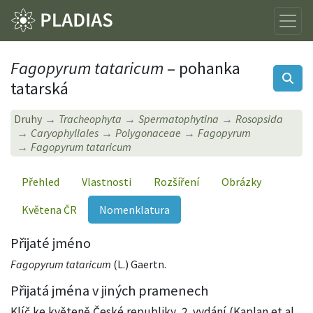
Fagopyrum tataricum
– pohanka
tatarská
Druhy
Tracheophyta
Spermatophytina
Rosopsida
Caryophyllales
Polygonaceae
Fagopyrum
Fagopyrum tataricum
Přehled
Vlastnosti
Rozšíření
Obrázky
Květena ČR
Nomenklatura
Přijaté jméno
Fagopyrum tataricum
(L.) Gaertn.
Přijatá jména v jiných pramenech
Klíč ke květeně České republiky, 2. vydání (Kaplan et al.