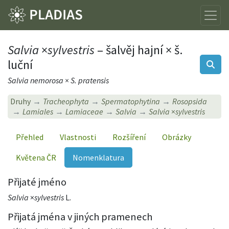
Salvia
×
sylvestris
– šalvěj hajní × š.
luční
Salvia nemorosa × S. pratensis
Druhy
Tracheophyta
Spermatophytina
Rosopsida
Lamiales
Lamiaceae
Salvia
Salvia
×
sylvestris
Přehled
Vlastnosti
Rozšíření
Obrázky
Květena ČR
Nomenklatura
Přijaté jméno
Salvia
×
sylvestris
L.
Přijatá jména v jiných pramenech