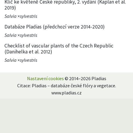
Klíč ke květeně České republiky, 2. vydání (Kaplan et al.
2019)
Salvia
×
sylvestris
Databáze Pladias (předchozí verze 2014-2020)
Salvia
×
sylvestris
Checklist of vascular plants of the Czech Republic
(Danihelka et al. 2012)
Salvia
×
sylvestris
Nastavení cookies
© 2014–2026 Pladias
Citace: Pladias – databáze české flóry a vegetace.
www.pladias.cz